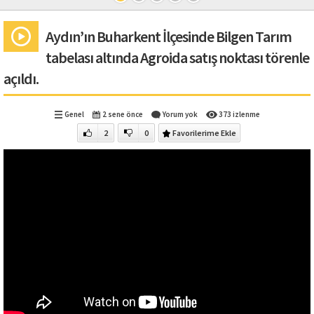
Aydın’ın Buharkent İlçesinde Bilgen Tarım
tabelası altında Agroida satış noktası törenle
açıldı.
Genel
2 sene önce
Yorum yok
373 izlenme
2
0
Favorilerime Ekle