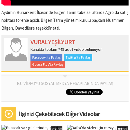
Aydın’ın Buharkent İlçesinde Bilgen Tarım tabelası altında Agroida satış
noktası törenle açıldı. Bilgen Tarım yönetim kurulu başkanı Muammer
Bilgen, Davetlilere teşekkür etti.
VURAL YEŞİLYURT
Kanalda toplam 748 adet video bulunuyor.
Facebook'ta Paylaş
Twitter'ta Paylaş
Google Plus'ta Paylaş
BU VİDEOYU SOSYAL MEDYA HESAPLARINDA PAYLAŞ
İlginizi Çekebilecek Diğer Videolar
02:08
03:11