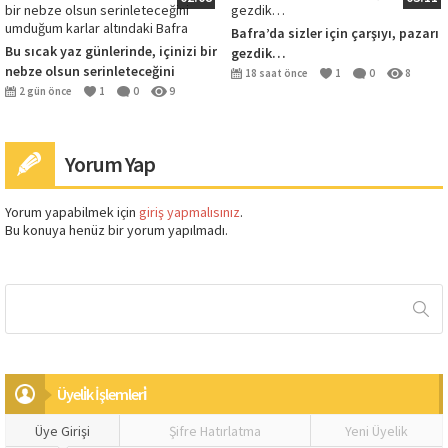
Bafra’da sizler için çarşıyı, pazarı
Bu sıcak yaz günlerinde, içinizi bir
gezdik…
nebze olsun serinleteceğini
18 saat önce
1
0
8
umduğum karlar altındaki Bafra
2 gün önce
1
0
9
Yorum Yap
Yorum yapabilmek için
giriş yapmalısınız
.
Bu konuya henüz bir yorum yapılmadı.
Üyeli̇k İşlemleri̇
Üye Girişi
Şifre Hatırlatma
Yeni Üyelik