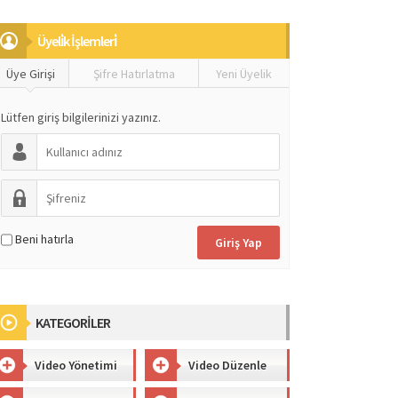
Üyeli̇k İşlemleri̇
Üye Girişi
Şifre Hatırlatma
Yeni Üyelik
Lütfen giriş bilgilerinizi yazınız.
Beni hatırla
KATEGORİLER
Video Yönetimi
Video Düzenle