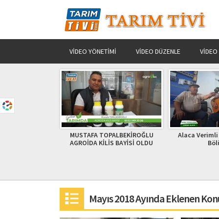
VIDEO YÖNETIMI
VIDEO DÜZENLE
VIDEO
PALBEKİROĞLU
Alaca Verimli Topraklarımız
FINDIK ÜRETİMİ
İS BAYİSİ OLDU
Bölüm 3
ÖNEMİNİ YÜ
MÜHENDİSİ A
ANLA
Mayıs 2018 Ayında Eklenen Kon