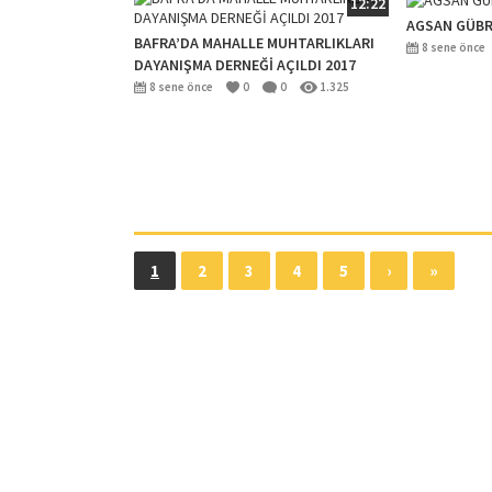
12:22
AGSAN GÜBRE
BAFRA’DA MAHALLE MUHTARLIKLARI
8 sene önce
DAYANIŞMA DERNEĞİ AÇILDI 2017
8 sene önce
0
0
1.325
1
2
3
4
5
›
»