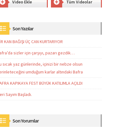
Video Ekle
Tüm Videolar
Son Yazılar
İR KAN BAĞIŞI ÜÇ CAN KURTARIYOR
afra’da sizler için çarşıyı, pazarı gezdik…
u sıcak yaz günlerinde, içinizi bir nebze olsun
erinleteceğini umduğum karlar altındaki Bafra
AFRA KAPIKAYA FEST BÜYÜK KATILIMLA AÇILDI
eri Sayım Başladı.
Son Yorumlar