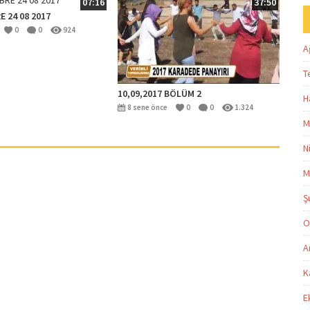
07:16
37:50
 24 08 2017
0
0
924
A
T
10,09,2017 BÖLÜM 2
H
8 sene önce
0
0
1.324
M
N
M
Ş
O
A
K
E