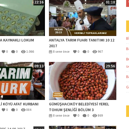
22:16
01:18
B
A KAYMAKLI LOKUM
ANTALYA TARIM FUARI TANITIMI 10 12
2017
B
0
0
1.066
8 sene önce
0
0
967
B
09:13
29:56
s
B
G
İ KÖYÜ AFAT KURBANI
GÜMÜŞHACIKÖY BELEDİYESİ YEREL
TOHUM ŞENLİĞİ BÖLÜM 3
0
0
884
8 sene önce
0
0
869