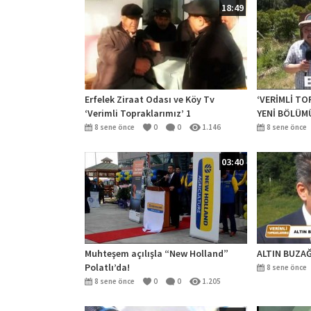
18:49
Erfelek Ziraat Odası ve Köy Tv
‘VERİMLİ T
‘Verimli Topraklarımız’ 1
YENİ BÖLÜMÜ
DA KÖY TV’D
8 sene önce
0
0
1.146
8 sene önce
03:40
Muhteşem açılışla “New Holland”
ALTIN BUZAĞ
Polatlı’da!
8 sene önce
8 sene önce
0
0
1.205