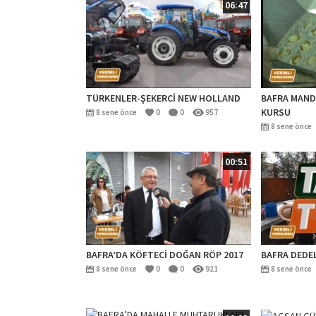
06:47
TÜRKENLER-ŞEKERCİ NEW HOLLAND
BAFRA MAND
KURSU
8 sene önce
0
0
957
8 sene önce
00:51
BAFRA’DA KÖFTECİ DOĞAN RÖP 2017
BAFRA DEDEL
8 sene önce
0
0
921
8 sene önce