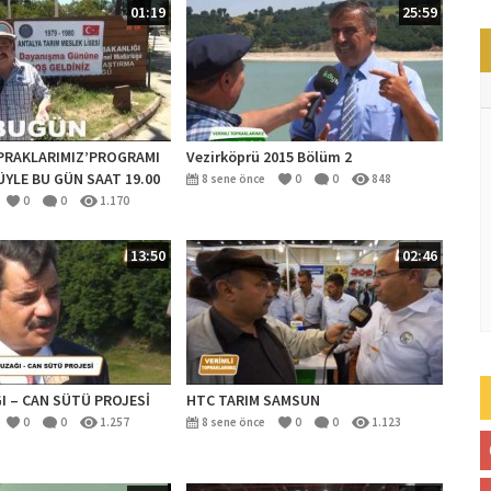
01:19
25:59
OPRAKLARIMIZ’PROGRAMI
Vezirköprü 2015 Bölüm 2
YLE BU GÜN SAAT 19.00
8 sene önce
0
0
848
E,
0
0
1.170
13:50
02:46
I – CAN SÜTÜ PROJESİ
HTC TARIM SAMSUN
0
0
1.257
8 sene önce
0
0
1.123