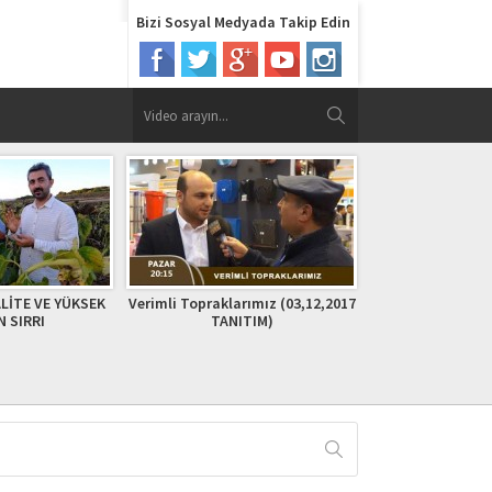
Bizi Sosyal Medyada Takip Edin
rımız (03,12,2017
Bengü Yayla Şenlikleri 1. Bölüm
Verimli Toprakla
TIM)
2019
11 2