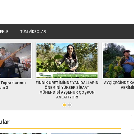
 EKLE
TÜM VIDEOLAR
NDE YAN DALLARIN
AYÇİÇEĞİNDE KALİTE VE YÜKSEK
Verimli Toprakla
KSEK ZİRAAT
VERİMİN SIRRI
TANI
YŞENUR ÇOŞKUN
TIYOR!
ular