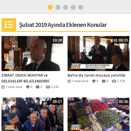
Şubat 2019 Ayında Eklenen Konular
10:28
01:00:15
ZİRAAT ODASI MUHTAR ve
Bafra’da tarım masaya yatırıldı
DELEGELERİ BİLGİLENDİRDİ
7 sene önce
0
0
1.378
7 sene önce
0
0
1.343
35:17
05:30