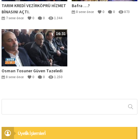
TARIM KREDİ VEZİRKÖPRÜ HİZMET
Bafra …?
BİNASINI AÇTI.
8 sene önce
0
0
873
7 sene önce
0
0
1.344
16:31
Osman Tosuner Güven Tazeledi
8 sene önce
0
0
1.250
Üyeli̇k İşlemleri̇