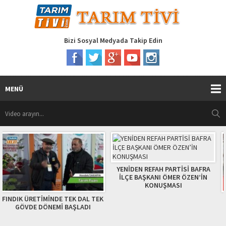
Bizi Sosyal Medyada Takip Edin
MENÜ
YENİDEN REFAH PARTİSİ BAFRA
İLÇE BAŞKANI ÖMER ÖZEN’İN
KONUŞMASI
L TEK
SOLUCAN GÜBRE ÜRETİCİS A
I
CANDAN AÇIKLADI