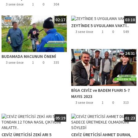
3 sene önce
1
0
304
02:17
03:10
ZEYTİNDE 5 UYGULAMA VAKTİ..
3 sene önce
1
0
549
24:31
BUDAMADA MACUNUN ÖNEMİ
3 sene önce
1
0
335
BİGA CEVİZ ve BADEM FUARI 5-7
MAYIS 2023
3 sene önce
1
0
313
05:19
01:23
CEVİZ ÜRETİCİSİ ZEKİ ARI 5
CEVİZ ÜRETİCİSİ AHMET DURAN,