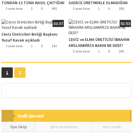
TONDAN 12 TONA NASIL ÇIKTIĞINI
SADECE ÜRETMEKLE OLMADIĞINI
ANLATTI!..
SÖYLEDİ
3 sene önce
3
0
491
3 sene önce
1
0
286
03:37
01:53
Ceviz Üreticileri Birliği Başkanı
CEVİZ ve ELMA ÜRETİCİSİ İBRAHİM
Yusuf Kavak açıkladı
ARSLANMİRZA BAKIN NE DEDİ?
3 sene önce
1
0
341
3 sene önce
1
0
295
1
2
Üyeli̇k İşlemleri̇
Üye Girişi
Şifre Hatırlatma
Yeni Üyelik