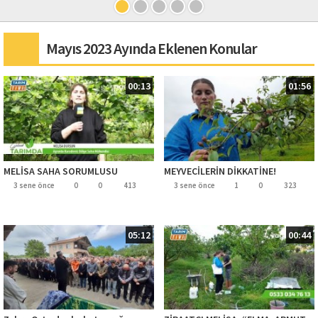
Mayıs 2023 Ayında Eklenen Konular
00:13
01:56
MELİSA SAHA SORUMLUSU
MEYVECİLERİN DİKKATİNE!
3 sene önce
0
0
413
3 sene önce
1
0
323
05:12
00:44