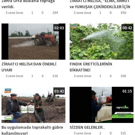
Zehra Orta dualarla toprağa
ZİRAATCI MELİSA, “ELMA, ARMUT
verildi.
ve YUMUŞAK ÇEKİRDEKLİLER İÇİN
GÜBRELEME DÖNEMİ GELMİŞTİR
3 sene önce
1
0
294
3 sene önce
1
0
356
02:03
00:42
ZİRAATCI MELİSA’DAN ÖNEMLİ
FINDIK ÜRETİCİLERİNİN
UYARI
DİKKATİNE!
3 sene önce
1
0
326
3 sene önce
1
0
308
03:42
01:15
Bu uygulamada toprakaltı gübre
SİZDEN GELENLER..
kullanılmıyor!
3 sene önce
1
0
315