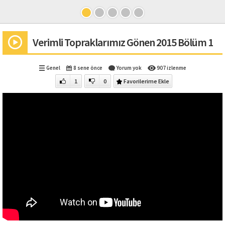
Verimli Topraklarımız Gönen 2015 Bölüm 1
Genel
8 sene önce
Yorum yok
907 izlenme
1
0
Favorilerime Ekle