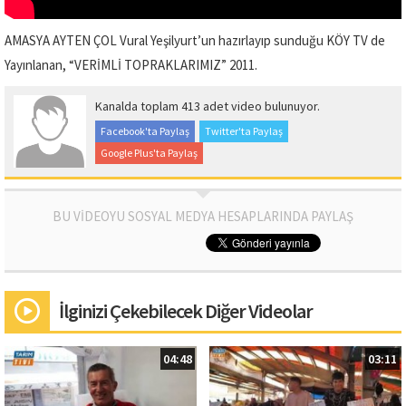
AMASYA AYTEN ÇOL Vural Yeşilyurt’un hazırlayıp sunduğu KÖY TV de
Yayınlanan, “VERİMLİ TOPRAKLARIMIZ” 2011.
Kanalda toplam 413 adet video bulunuyor.
Facebook'ta Paylaş
Twitter'ta Paylaş
Google Plus'ta Paylaş
BU VİDEOYU SOSYAL MEDYA HESAPLARINDA PAYLAŞ
İlginizi Çekebilecek Diğer Videolar
04:48
03:11