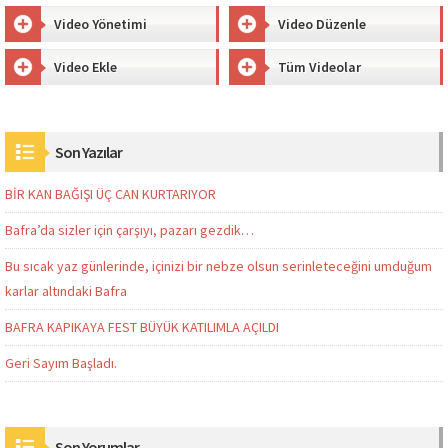
Video Yönetimi
Video Düzenle
Video Ekle
Tüm Videolar
Son Yazılar
BİR KAN BAĞIŞI ÜÇ CAN KURTARIYOR
Bafra’da sizler için çarşıyı, pazarı gezdik…
Bu sıcak yaz günlerinde, içinizi bir nebze olsun serinleteceğini umduğum
karlar altındaki Bafra
BAFRA KAPIKAYA FEST BÜYÜK KATILIMLA AÇILDI
Geri Sayım Başladı.
Son Yorumlar