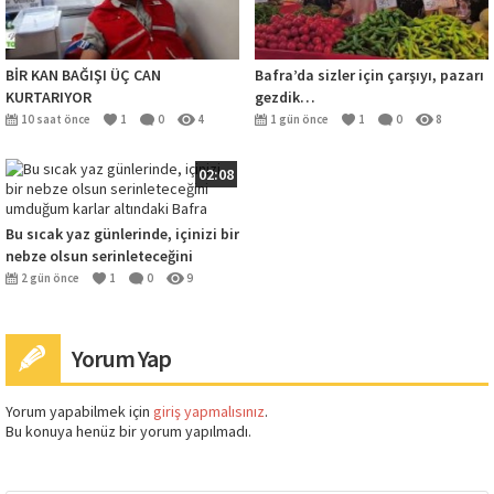
BİR KAN BAĞIŞI ÜÇ CAN
Bafra’da sizler için çarşıyı, pazarı
KURTARIYOR
gezdik…
10 saat önce
1
0
4
1 gün önce
1
0
8
02:08
Bu sıcak yaz günlerinde, içinizi bir
nebze olsun serinleteceğini
umduğum karlar altındaki Bafra
2 gün önce
1
0
9
Yorum Yap
Yorum yapabilmek için
giriş yapmalısınız
.
Bu konuya henüz bir yorum yapılmadı.