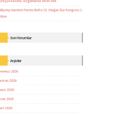
üreyya Kavunu Tezgâhlarda Yerini Aldı
illiyetçi Hareket Partisi Bafra 15. Olağan İlçe Kongresi 1.
ölüm
Son Yorumlar
Arşivler
emmuz 2026
aziran 2026
ayıs 2026
isan 2026
art 2026