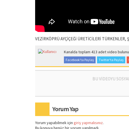
VEZİRKÖPRÜ AYÇİÇEĞİ ÜRETİCİLERİ TÜRKENLER, 
Kanalda toplam 413 adet video bulunu
Facebook'ta Paylaş
Twitter'ta Paylaş
BU VİDEOYU SOSYA
Yorum Yap
Yorum yapabilmek için
giriş yapmalısınız
.
Bu konuya henüz bir yorum yapılmadı.