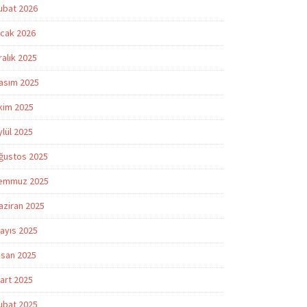
ubat 2026
cak 2026
ralık 2025
asım 2025
kim 2025
ylül 2025
ğustos 2025
emmuz 2025
aziran 2025
ayıs 2025
isan 2025
art 2025
ubat 2025