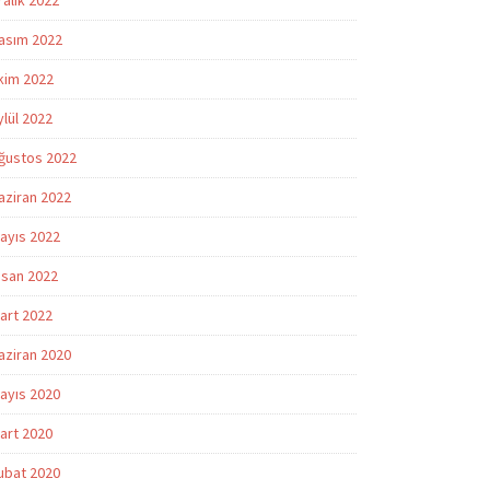
ralık 2022
asım 2022
kim 2022
ylül 2022
ğustos 2022
aziran 2022
ayıs 2022
isan 2022
art 2022
aziran 2020
ayıs 2020
art 2020
ubat 2020