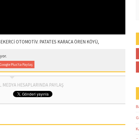
ŞEKERCİ OTOMOTİV. PATATES KARACA ÖREN KÖYÜ,
yor.
Google Plus'ta Paylaş
L MEDYA HESAPLARINDA PAYLAŞ
B
G
K