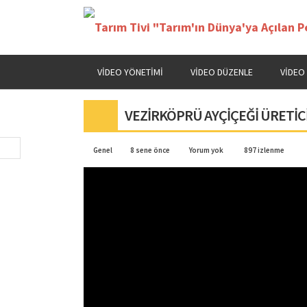
VIDEO YÖNETIMI
VIDEO DÜZENLE
VIDEO
VEZİRKÖPRÜ AYÇİÇEĞİ ÜRETİCİ
Genel
8 sene önce
Yorum yok
897 izlenme