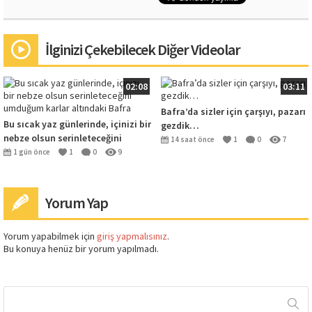
İlginizi Çekebilecek Diğer Videolar
02:08
03:11
Bafra’da sizler için çarşıyı, pazarı
Bu sıcak yaz günlerinde, içinizi bir
gezdik…
nebze olsun serinleteceğini
14 saat önce
1
0
7
umduğum karlar altındaki Bafra
1 gün önce
1
0
9
Yorum Yap
Yorum yapabilmek için
giriş yapmalısınız
.
Bu konuya henüz bir yorum yapılmadı.