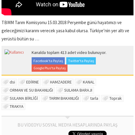
TBMM Tarım Komisyonu 15.03.2018 Perşembe günü hayatımızı ve
geleceğimizi kararını verecek yasa kabul olursa. Türkiye’nin yer altı ve
yerüstü bütün su …
Kanalda toplam 413 adet video bulunuyor.
Facebook'ta Paylaş
Twitter'ta Paylaş
Google Plus'ta Paylaş
dsi
EDİRNE
HAMZADERE
KANAL
ORMAN VE SU BAKANLIĞI
SULAMA BARAJI
SULAMA BİRLİĞİ
TARIM BAKANLIĞI
tarla
Toprak
TRAKYA
BU VİDEOYU SOSYAL MEDYA HESAPLARINDA PAYLAŞ