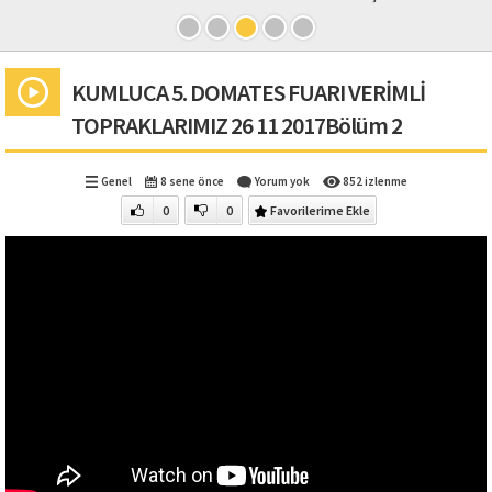
KUMLUCA 5. DOMATES FUARI VERİMLİ
TOPRAKLARIMIZ 26 11 2017Bölüm 2
Genel
8 sene önce
Yorum yok
852 izlenme
0
0
Favorilerime Ekle