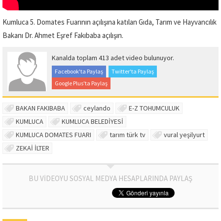
Kumluca 5. Domates Fuarının açılışına katılan Gıda, Tarım ve Hayvancılık
Bakanı Dr. Ahmet Eşref Fakıbaba açılışın.
Kanalda toplam 413 adet video bulunuyor.
Facebook'ta Paylaş
Twitter'ta Paylaş
Google Plus'ta Paylaş
BAKAN FAKIBABA
ceylando
E-Z TOHUMCULUK
KUMLUCA
KUMLUCA BELEDİYESİ
KUMLUCA DOMATES FUARI
tarım türk tv
vural yeşilyurt
ZEKAİ İLTER
BU VİDEOYU SOSYAL MEDYA HESAPLARINDA PAYLAŞ