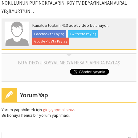
NOKULUNUN PÜF NOKTALARINI KÖY TV DE YAYINLANAN VURAL
YEŞİLYURT’UN …
Kanalda toplam 413 adet video bulunuyor.
Facebook'ta Paylaş
Twitter'ta Paylaş
Google Plus'ta Paylaş
BU VİDEOYU SOSYAL MEDYA HESAPLARINDA PAYLAŞ
Yorum Yap
Yorum yapabilmek için
giriş yapmalısınız
.
Bu konuya henüz bir yorum yapılmadı.