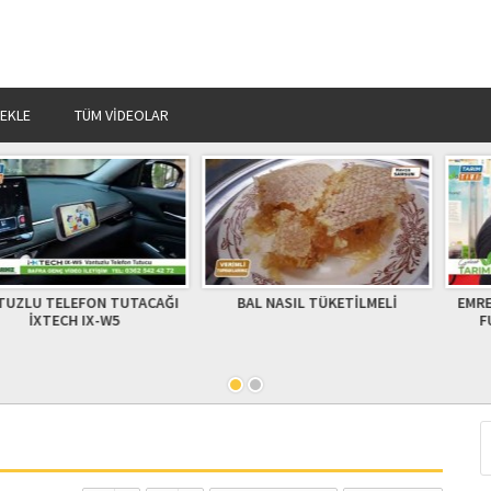
 EKLE
TÜM VIDEOLAR
EFON TUTACAĞI
BAL NASIL TÜKETİLMELİ
EMRE BİLOĞLU 
H IX-W5
FUARINI DE