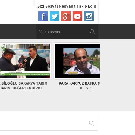
Bizi Sosyal Medyada Takip Edin
SAKARYA TARIM
KARA KARPUZ BAFRA MEHMET
Tarımda Başarı
ĞERLENDİRDİ
BİLGİÇ
TV’de! (18 H