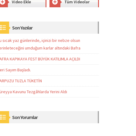
Video Ekle
Tüm Videolar
Son Yazılar
u sıcak yaz günlerinde, içinizi bir nebze olsun
erinleteceğini umduğum karlar altındaki Bafra
AFRA KAPIKAYA FEST BÜYÜK KATILIMLA AÇILDI
eri Sayım Başladı.
ARPUZU TUZLA TÜKETİN
üreyya Kavunu Tezgâhlarda Yerini Aldı
Son Yorumlar