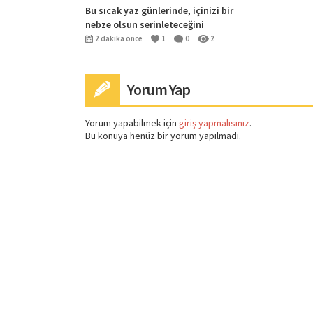
Bu sıcak yaz günlerinde, içinizi bir
nebze olsun serinleteceğini
umduğum karlar altındaki Bafra
2 dakika önce
1
0
2
Yorum Yap
Yorum yapabilmek için
giriş yapmalısınız
.
Bu konuya henüz bir yorum yapılmadı.