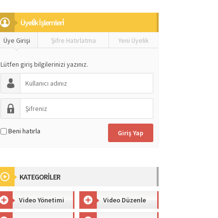
Üyeli̇k İşlemleri̇
Üye Girişi
Şifre Hatırlatma
Yeni Üyelik
Lütfen giriş bilgilerinizi yazınız.
Beni hatırla
KATEGORİLER
Video Yönetimi
Video Düzenle