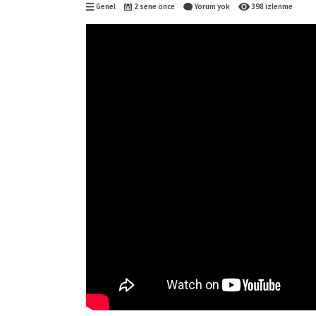
Genel
2 sene önce
Yorum yok
398 izlenme