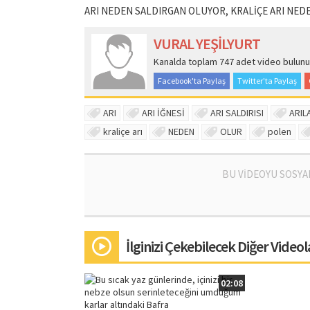
ARI NEDEN SALDIRGAN OLUYOR, KRALİÇE ARI NEDE
VURAL YEŞİLYURT
Kanalda toplam 747 adet video bulunu
Facebook'ta Paylaş
Twitter'ta Paylaş
ARI
ARI İĞNESİ
ARI SALDIRISI
ARIL
kraliçe arı
NEDEN
OLUR
polen
BU VİDEOYU SOSYA
İlginizi Çekebilecek Diğer Videol
02:08