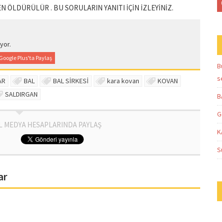
N ÖLDÜRÜLÜR . BU SORULARIN YANITI İÇİN İZLEYİNİZ.
yor.
Google Plus'ta Paylaş
B
s
AR
BAL
BAL SİRKESİ
kara kovan
KOVAN
SALDIRGAN
B
G
L MEDYA HESAPLARINDA PAYLAŞ
K
S
ar