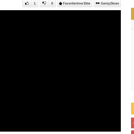
1
0
Favorilerime Ekle
Geniş Ekran