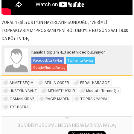
VURAL YEŞİLYURT’UN HAZIRLAYIP SUNDUĞU, “VERİMLİ
TOPRAKLARIMIZ”PROGRAMI YENİ BÖLÜMÜYLE BU GÜN SAAT 19.00
DA KÖY TV’DE,
Kanalda toplam 413 adet video bulunuyor.
Facebook'ta Paylaş
Twitter'ta Paylaş
Google Plus'ta Paylaş
AHMET SEÇİM
ATİLLA ÖNDER
ERDAL KARAGÖZ
HÜSEYİN YAVUZ
MEHMET UYKUR
Mustafa Torunoğlu
OSMAN KİRAZ
RAGIP MADEN
TOPRAK YAPIM
TRT BAFRA
BU VİDEOYU SOSYAL MEDYA HESAPLARINDA PAYLAŞ