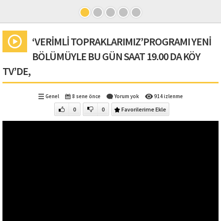
‘VERİMLİ TOPRAKLARIMIZ’PROGRAMI YENİ
BÖLÜMÜYLE BU GÜN SAAT 19.00 DA KÖY
TV’DE,
Genel
8 sene önce
Yorum yok
914 izlenme
0
0
Favorilerime Ekle