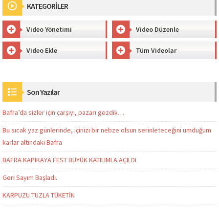
KATEGORİLER
Video Yönetimi
Video Düzenle
Video Ekle
Tüm Videolar
Son Yazılar
Bafra’da sizler için çarşıyı, pazarı gezdik…
Bu sıcak yaz günlerinde, içinizi bir nebze olsun serinleteceğini umduğum
karlar altındaki Bafra
BAFRA KAPIKAYA FEST BÜYÜK KATILIMLA AÇILDI
Geri Sayım Başladı.
KARPUZU TUZLA TÜKETİN