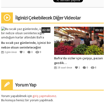
İlginizi Çekebilecek Diğer Videolar
02:08
03:11
Bu sıcak yaz günlerinde, içinizi bir
nebze olsun serinleteceğini
umduğum karlar altındaki Bafra
2 gün önce
1
0
9
Bafra’da sizler için çarşıyı, pazarı
gezdik…
18 saat önce
1
0
8
Yorum Yap
Yorum yapabilmek için
giriş yapmalısınız
.
Bu konuya henüz bir yorum yapılmadı.