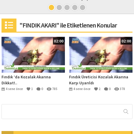
"FINDIK AKARI" ile Etiketlenen Konular
02:00
02:00
Fındık ‘da Kozalak Akarına
Fındık Üreticisi Kozalak Akarına
Dikkat!..
Karşı Uyarıldı
4 sene önce
1
0
785
4 sene önce
2
0
378