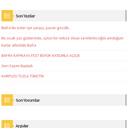
Son Yazılar
Bafra’da sizler için çarşıyı, pazarı gezdik…
Bu sıcak yaz günlerinde, içinizi bir nebze olsun serinleteceğini umduğum
karlar altındaki Bafra
BAFRA KAPIKAYA FEST BÜYÜK KATILIMLA AÇILDI
Geri Sayım Başladı.
KARPUZU TUZLA TÜKETİN
Son Yorumlar
Arşivler