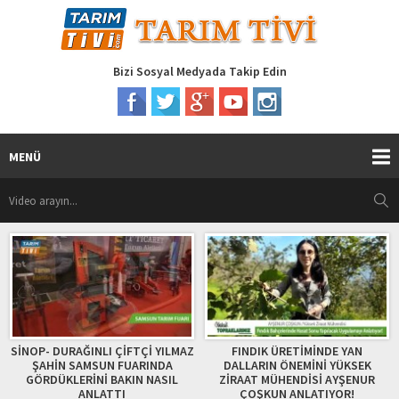
Bizi Sosyal Medyada Takip Edin
MENÜ
I ÇİFTÇİ YILMAZ
FINDIK ÜRETİMİNDE YAN
08,04,2018 
UN FUARINDA
DALLARIN ÖNEMİNİ YÜKSEK
TOPRAKLARIMIZ
 BAKIN NASIL
ZİRAAT MÜHENDİSİ AYŞENUR
SULAMA BİRLİ
ATTI
ÇOŞKUN ANLATIYOR!