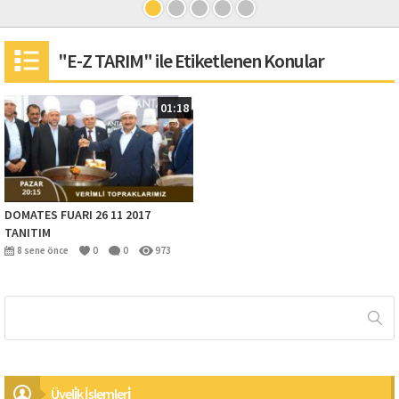
"E-Z TARIM" ile Etiketlenen Konular
01:18
DOMATES FUARI 26 11 2017
TANITIM
8 sene önce
0
0
973
Üyeli̇k İşlemleri̇