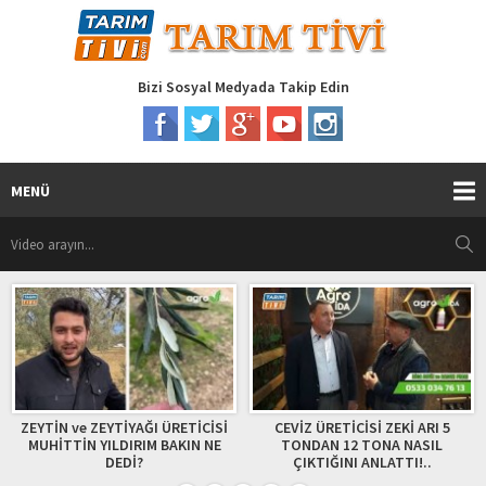
Bizi Sosyal Medyada Takip Edin
MENÜ
 ZEYTİYAĞI ÜRETİCİSİ
CEVİZ ÜRETİCİSİ ZEKİ ARI 5
İsteyene Ya
N YILDIRIM BAKIN NE
TONDAN 12 TONA NASIL
Karpuz / Gü
DEDİ?
ÇIKTIĞINI ANLATTI!..