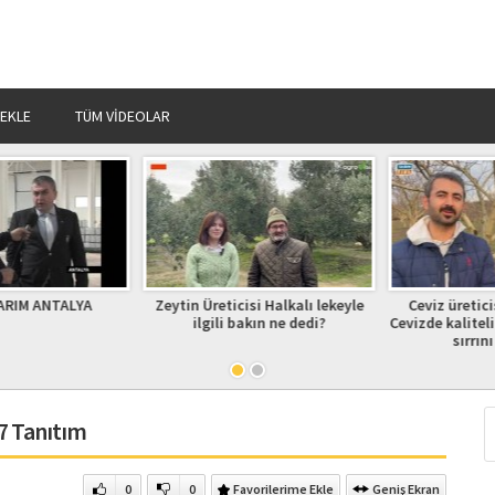
 EKLE
TÜM VIDEOLAR
IM ANTALYA
Zeytin Üreticisi Halkalı lekeyle
Ceviz üreticis
ilgili bakın ne dedi?
Cevizde kaliteli 
sırrını 
17 Tanıtım
0
0
Favorilerime Ekle
Geniş Ekran