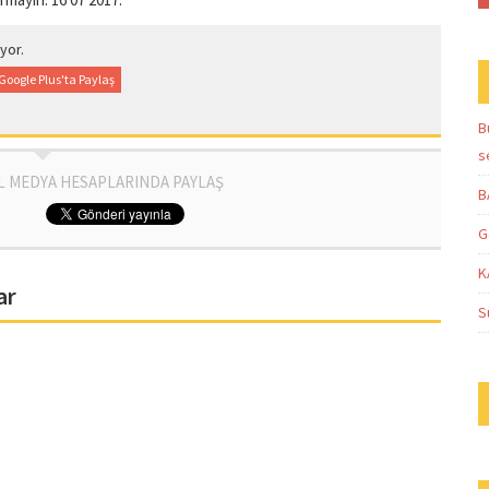
yor.
Google Plus'ta Paylaş
B
s
L MEDYA HESAPLARINDA PAYLAŞ
B
G
K
ar
S