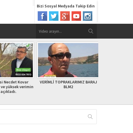
Bizi Sosyal Medyada Takip Edin
i Necdet Kovar
VERİMLİ TOPRAKLARIMIZ BARAJ
EFEyi RAHMET
ve yüksek verimin
BLM2
açıkladı.