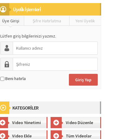
Üyeli̇k İşlemleri̇
Üye Girişi
Şifre Hatırlatma
Yeni Üyelik
Lütfen giriş bilgilerinizi yazınız.
Beni hatırla
KATEGORİLER
Video Yönetimi
Video Düzenle
Video Ekle
Tüm Videolar