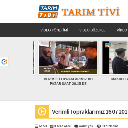
VIDEO YÖNETIMI
VIDEO DÜZENLE
VIDEO
ualarla Uğurlandı
VERİMLİ TOPRAKLARIMIZ BU
MAKRO TAR
PAZAR SAAT 20.15 DE
Verimli Topraklarımız 16 07 20
Genel
8 sene önce
Yorum yok
912 izlenme