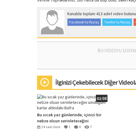
Kanalda toplam 413 adet video bulunu
Facebook'ta Paylaş
Twitter'ta Paylaş
BU VİDEOYU SOSYA
İlginizi Çekebilecek Diğer Videol
02:08
Bu sıcak yaz günlerinde, içinizi bir
nebze olsun serinleteceğini
umduğum karlar altındaki Bafra
14 saat önce
1
0
7