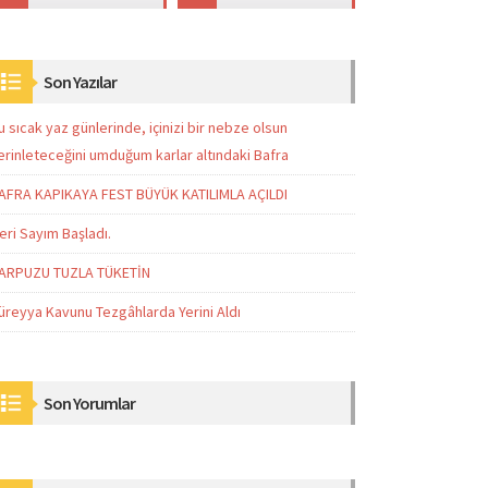
Son Yazılar
u sıcak yaz günlerinde, içinizi bir nebze olsun
erinleteceğini umduğum karlar altındaki Bafra
AFRA KAPIKAYA FEST BÜYÜK KATILIMLA AÇILDI
eri Sayım Başladı.
ARPUZU TUZLA TÜKETİN
üreyya Kavunu Tezgâhlarda Yerini Aldı
Son Yorumlar