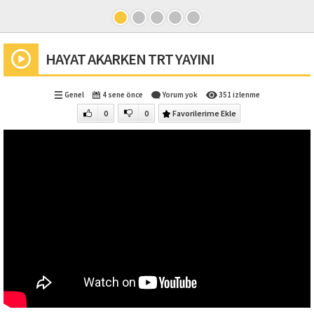
HAYAT AKARKEN TRT YAYINI
Genel
4 sene önce
Yorum yok
351 izlenme
0
0
Favorilerime Ekle