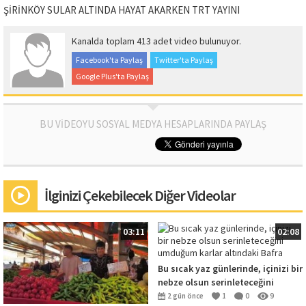
ŞİRİNKÖY SULAR ALTINDA HAYAT AKARKEN TRT YAYINI
Kanalda toplam 413 adet video bulunuyor.
Facebook'ta Paylaş
Twitter'ta Paylaş
Google Plus'ta Paylaş
BU VİDEOYU SOSYAL MEDYA HESAPLARINDA PAYLAŞ
İlginizi Çekebilecek Diğer Videolar
03:11
02:08
Bu sıcak yaz günlerinde, içinizi bir
nebze olsun serinleteceğini
umduğum karlar altındaki Bafra
2 gün önce
1
0
9