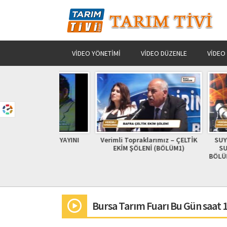
VIDEO YÖNETIMI
VIDEO DÜZENLE
VIDEO
EN TRT YAYINI
Verimli Topraklarımız – ÇELTİK
SUYUN GELEC
EKİM ŞÖLENİ (BÖLÜM1)
SUBİRDER EĞ
BÖLÜM 1 verimli
04 
Bursa Tarım Fuarı Bu Gün saat 1