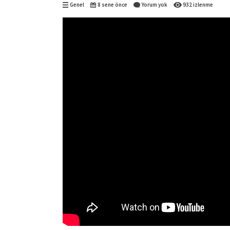
Genel
8 sene önce
Yorum yok
932 izlenme