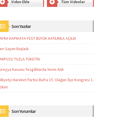
Video Ekle
Tüm Videolar
Son Yazılar
AFRA KAPIKAYA FEST BÜYÜK KATILIMLA AÇILDI
eri Sayım Başladı.
ARPUZU TUZLA TÜKETİN
üreyya Kavunu Tezgâhlarda Yerini Aldı
illiyetçi Hareket Partisi Bafra 15. Olağan İlçe Kongresi 1.
ölüm
Son Yorumlar