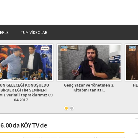
 EKLE
TÜM VIDEOLAR
EĞİ KONUŞULDU
Genç Yazar ve Yönetmen 3.
HENDEK TARI
İTİM SEMİNERİ
Kitabını tanıttı..
 topraklarımız 09
2017
6. 00 da KÖY TV de