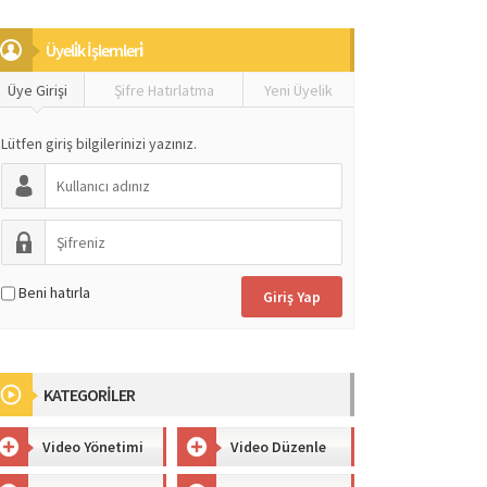
Üyeli̇k İşlemleri̇
Üye Girişi
Şifre Hatırlatma
Yeni Üyelik
Lütfen giriş bilgilerinizi yazınız.
Beni hatırla
KATEGORİLER
Video Yönetimi
Video Düzenle