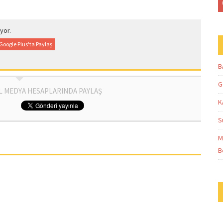
yor.
Google Plus'ta Paylaş
B
G
L MEDYA HESAPLARINDA PAYLAŞ
K
S
M
B