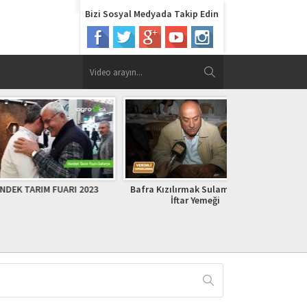
Bizi Sosyal Medyada Takip Edin
M FUARI 2023
Bafra Kızılırmak Sulama Birliği
Arıcılığa yeni ba
İftar Yemeği
önemli bilgiler… 