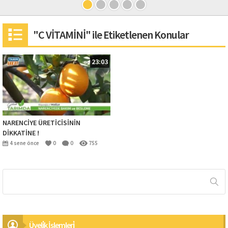
"C VİTAMİNİ" ile Etiketlenen Konular
23:03
NARENCİYE ÜRETİCİSİNİN
DİKKATİNE !
4 sene önce
0
0
755
Üyeli̇k İşlemleri̇