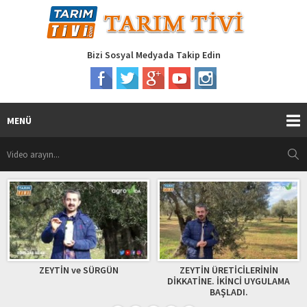
Bizi Sosyal Medyada Takip Edin
MENÜ
EYTİN ve SÜRGÜN
ZEYTİN ÜRETİCİLERİNİN
sezgin 
DİKKATİNE. İKİNCİ UYGULAMA
BAŞLADI.