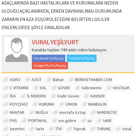
AĞAÇLARINDA BAZI HASTALIKLARA VE KURUMALARA NEDEN
OLDUĞU AÇIKLANIRKEN, ERKEN DAVRANILMASI DURUMUNDA
ZARARIN EN AZA DÜŞÜRÜLECEĞİNİ BELİRTEN LGİLİLER
ÖNLEMLERİDE ŞÖYLE SIRALADILAR .
VURAL YEŞİLYURT
Kanalda toplam 749 adet video bulunuyor.
Facebook'ta Paylaş
Twitter'ta Paylaş
Google Plus'ta Paylaş
AGRO
AZOT
Bahçe
BEREKETHABER.COM
C VİTAMİNİ
DAL
GÖVDE
Gübreleme
HASTALIK
İDA
İL MÜDÜRÜ
Kadir Güven
KANSER
KÖYÇEHİZ
KURUMA
LİMON
MANDALİN
MANTAR
MUĞLA
mustafa öztop
NARENCİYE
PHS
PORTAKAL
sıvı gübre
su
tahlil
tarımtivi
tarla
TİVİ
Toprak
TURUNÇ
vural