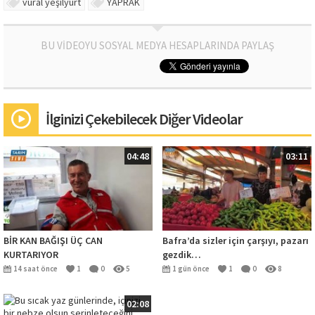
vural yeşilyurt
YAPRAK
BU VİDEOYU SOSYAL MEDYA HESAPLARINDA PAYLAŞ
İlginizi Çekebilecek Diğer Videolar
04:48
03:11
BİR KAN BAĞIŞI ÜÇ CAN
Bafra’da sizler için çarşıyı, pazarı
KURTARIYOR
gezdik…
14 saat önce
1
0
5
1 gün önce
1
0
8
02:08