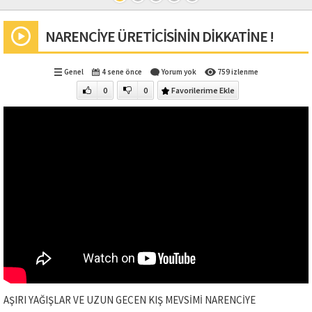
NARENCİYE ÜRETİCİSİNİN DİKKATİNE !
Genel
4 sene önce
Yorum yok
759 izlenme
0
0
Favorilerime Ekle
AŞIRI YAĞIŞLAR VE UZUN GECEN KIŞ MEVSİMİ NARENCİYE