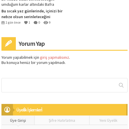
Bu sıcak yaz günlerinde, içinizi bir
nebze olsun serinleteceğini
umduğum karlar altındaki Bafra
2 gün önce
1
0
9
Yorum Yap
Yorum yapabilmek için
giriş yapmalısınız
.
Bu konuya henüz bir yorum yapılmadı.
Üyeli̇k İşlemleri̇
Üye Girişi
Şifre Hatırlatma
Yeni Üyelik