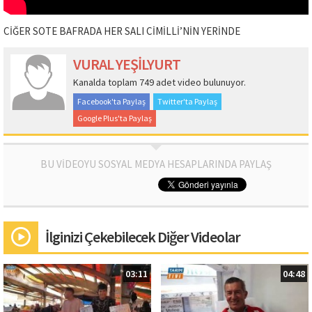
CİĞER SOTE BAFRADA HER SALI CİMİLLİ’NİN YERİNDE
VURAL YEŞİLYURT
Kanalda toplam 749 adet video bulunuyor.
Facebook'ta Paylaş
Twitter'ta Paylaş
Google Plus'ta Paylaş
BU VİDEOYU SOSYAL MEDYA HESAPLARINDA PAYLAŞ
İlginizi Çekebilecek Diğer Videolar
03:11
04:48