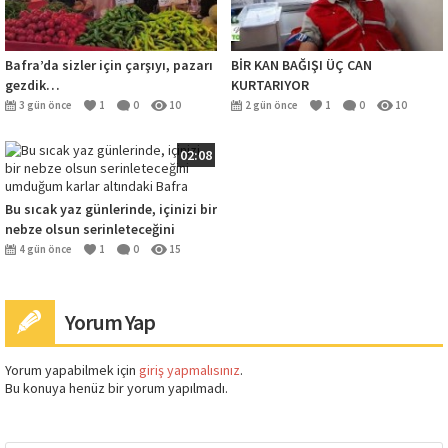
Bafra’da sizler için çarşıyı, pazarı
BİR KAN BAĞIŞI ÜÇ CAN
gezdik…
KURTARIYOR
3 gün önce
1
0
10
2 gün önce
1
0
10
02:08
Bu sıcak yaz günlerinde, içinizi bir
nebze olsun serinleteceğini
umduğum karlar altındaki Bafra
4 gün önce
1
0
15
Yorum Yap
Yorum yapabilmek için
giriş yapmalısınız
.
Bu konuya henüz bir yorum yapılmadı.