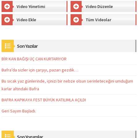
Video Yönetimi
Video Düzenle
Video Ekle
Tüm Videolar
Son Yazılar
BİR KAN BAĞIŞI ÜÇ CAN KURTARIYOR
Bafra’da sizler için çarşıyı, pazarı gezdik…
Bu sıcak yaz günlerinde, içinizi bir nebze olsun serinleteceğini umduğum
karlar altındaki Bafra
BAFRA KAPIKAYA FEST BÜYÜK KATILIMLA AÇILDI
Geri Sayım Başladı.
Son Yorumlar