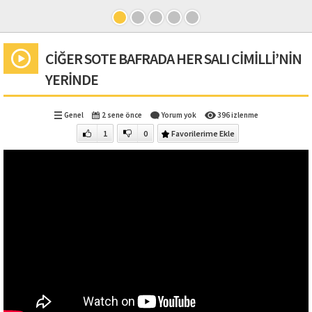
CİĞER SOTE BAFRADA HER SALI CİMİLLİ’NİN
YERİNDE
Genel
2 sene önce
Yorum yok
396 izlenme
1
0
Favorilerime Ekle