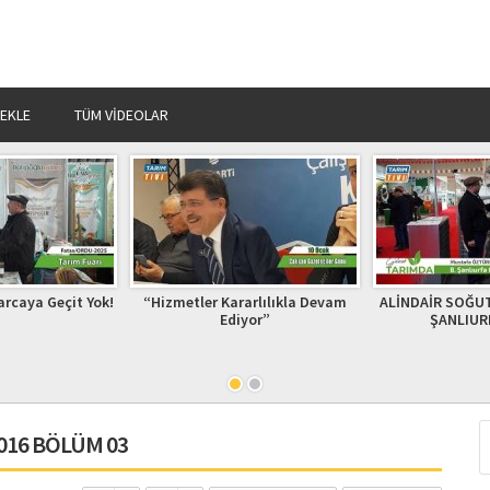
 EKLE
TÜM VIDEOLAR
rcaya Geçit Yok!
“Hizmetler Kararlılıkla Devam
ALİNDAİR SOĞU
Ediyor”
ŞANLIUR
2016 BÖLÜM 03