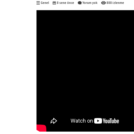
Genel
8 sene önce
Yorum yok
888 izlenme