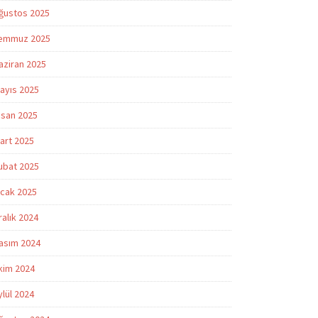
ğustos 2025
emmuz 2025
aziran 2025
ayıs 2025
isan 2025
art 2025
ubat 2025
cak 2025
ralık 2024
asım 2024
kim 2024
ylül 2024