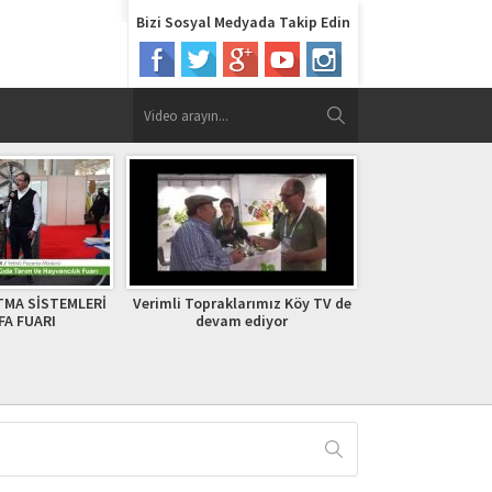
Bizi Sosyal Medyada Takip Edin
TMA SİSTEMLERİ
Verimli Topraklarımız Köy TV de
“Verimli Toprakla
FA FUARI
devam ediyor
Gözü, Kulağı v
Devam 