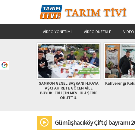
VIDEO YÖNETIMI
VIDEO DÜZENLE
VIDEO
N HİKAYESİ
SAMKON GENEL BAŞKANI H.KAYA
Kahverengi Koka
AŞCI AHİRETE GÖCEN AİLE
BÜYÜKLERİ İÇİN MEVLİD-İ ŞERİF
OKUTTU.
Gümüşhacıköy Çiftçi bayramı 