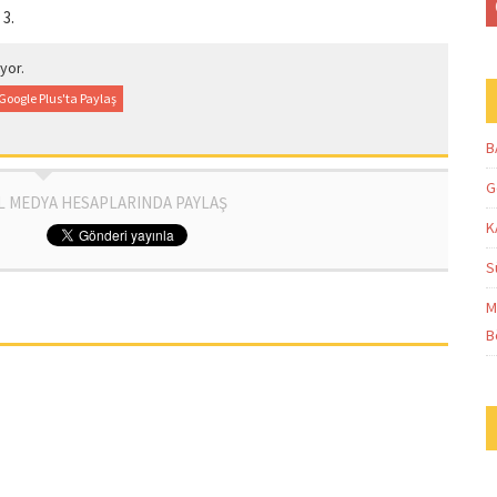
3.
yor.
Google Plus'ta Paylaş
B
G
L MEDYA HESAPLARINDA PAYLAŞ
K
S
M
B