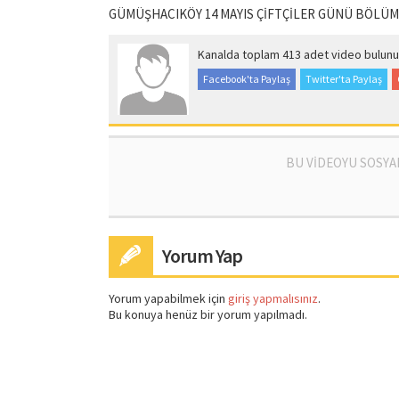
GÜMÜŞHACIKÖY 14 MAYIS ÇİFTÇİLER GÜNÜ BÖLÜM 
Kanalda toplam 413 adet video bulunu
Facebook'ta Paylaş
Twitter'ta Paylaş
BU VİDEOYU SOSYA
Yorum Yap
Yorum yapabilmek için
giriş yapmalısınız
.
Bu konuya henüz bir yorum yapılmadı.