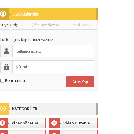
Üyeli̇k İşlemleri̇
Üye Girişi
Şifre Hatırlatma
Yeni Üyelik
Lütfen giriş bilgilerinizi yazınız.
Beni hatırla
KATEGORİLER
Video Yönetimi
Video Düzenle