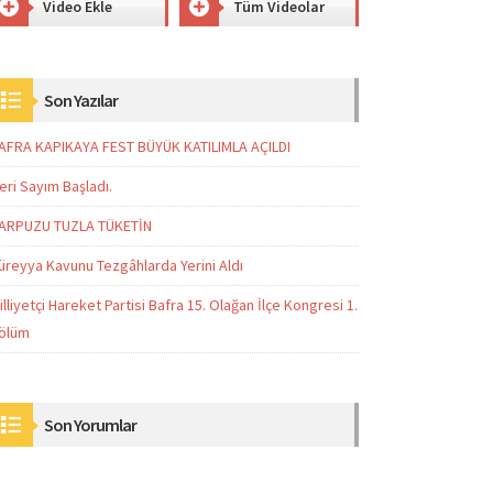
Video Ekle
Tüm Videolar
Son Yazılar
AFRA KAPIKAYA FEST BÜYÜK KATILIMLA AÇILDI
eri Sayım Başladı.
ARPUZU TUZLA TÜKETİN
üreyya Kavunu Tezgâhlarda Yerini Aldı
illiyetçi Hareket Partisi Bafra 15. Olağan İlçe Kongresi 1.
ölüm
Son Yorumlar