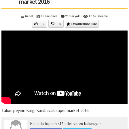
market 2016
Genel
8 sene önce
Yorum yok
1.165 izlenme
0
0
Favorilerime Ekle
Tulum peyniri Kargı Karabacak süper market 2016.
Kanalda toplam 413 adet video bulunuyor.