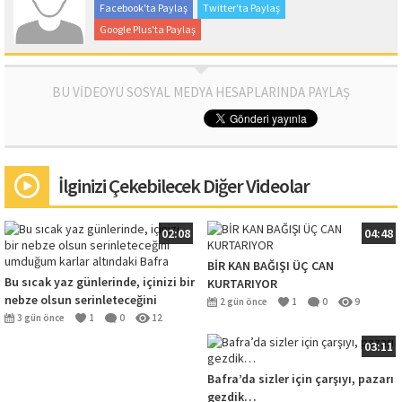
Facebook'ta Paylaş
Twitter'ta Paylaş
Google Plus'ta Paylaş
BU VİDEOYU SOSYAL MEDYA HESAPLARINDA PAYLAŞ
İlginizi Çekebilecek Diğer Videolar
02:08
04:48
BİR KAN BAĞIŞI ÜÇ CAN
Bu sıcak yaz günlerinde, içinizi bir
KURTARIYOR
nebze olsun serinleteceğini
2 gün önce
1
0
9
umduğum karlar altındaki Bafra
3 gün önce
1
0
12
03:11
Bafra’da sizler için çarşıyı, pazarı
gezdik…