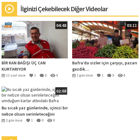
İlginizi Çekebilecek Diğer Videolar
04:48
03:11
BİR KAN BAĞIŞI ÜÇ CAN
Bafra’da sizler için çarşıyı, pazarı
KURTARIYOR
gezdik…
11 saat önce
1
0
4
1 gün önce
1
0
8
02:08
Bu sıcak yaz günlerinde, içinizi bir
nebze olsun serinleteceğini
umduğum karlar altındaki Bafra
2 gün önce
1
0
9