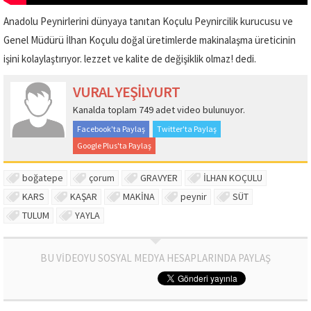
Anadolu Peynirlerini dünyaya tanıtan Koçulu Peynircilik kurucusu ve
Genel Müdürü İlhan Koçulu doğal üretimlerde makinalaşma üreticinin
işini kolaylaştırıyor. lezzet ve kalite de değişiklik olmaz! dedi.
VURAL YEŞİLYURT
Kanalda toplam 749 adet video bulunuyor.
Facebook'ta Paylaş
Twitter'ta Paylaş
Google Plus'ta Paylaş
boğatepe
çorum
GRAVYER
İLHAN KOÇULU
KARS
KAŞAR
MAKİNA
peynir
SÜT
TULUM
YAYLA
BU VİDEOYU SOSYAL MEDYA HESAPLARINDA PAYLAŞ