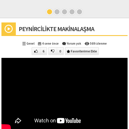
PEYNİRCİLİKTE MAKİNALAŞMA
Genel
4 sene önce
Yorum yok
569 izlenme
6
0
Favorilerime Ekle