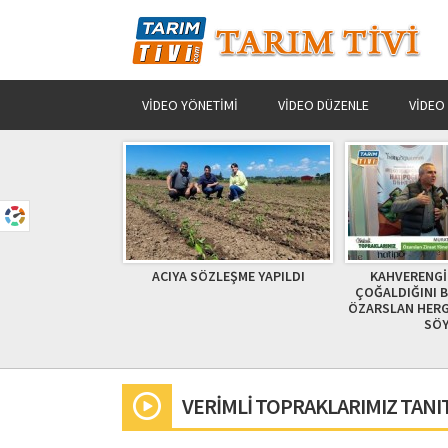
VIDEO YÖNETIMI
VIDEO DÜZENLE
VIDEO
ma ve yöneten
ACIYA SÖZLEŞME YAPILDI
KAHVERENGİ
ın Cumhurbaşkanı
ÇOĞALDIĞINI 
leniyor. MEHMET
ÖZARSLAN HERG
GÜCEN
SÖY
VERİMLİ TOPRAKLARIMIZ TANIT