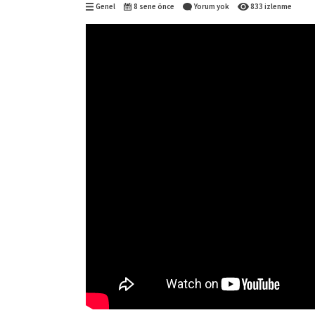
Genel
8 sene önce
Yorum yok
833 izlenme