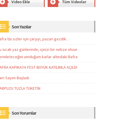
Video Ekle
Tüm Videolar
Son Yazılar
afra’da sizler için çarşıyı, pazarı gezdik…
u sıcak yaz günlerinde, içinizi bir nebze olsun
erinleteceğini umduğum karlar altındaki Bafra
AFRA KAPIKAYA FEST BÜYÜK KATILIMLA AÇILDI
eri Sayım Başladı.
ARPUZU TUZLA TÜKETİN
Son Yorumlar