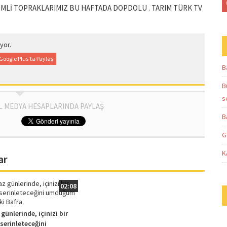
İMLİ TOPRAKLARIMIZ BU HAFTADA DOPDOLU . TARIM TÜRK TV
yor.
Google Plus'ta Paylaş
B
B
s
L MEDYA HESAPLARINDA PAYLAŞ
B
G
K
ar
02:08
günlerinde, içinizi bir
serinleteceğini