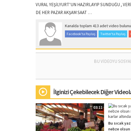
VURAL YEŞİLYURT’UN HAZIRLAYIP SUNDUĞU , VER
DE HER PAZAR AKŞAM SAAT …
Kanalda toplam 413 adet video bulunu
Facebook'ta Paylaş
Twitter'ta Paylaş
BU VİDEOYU SOSYA
İlginizi Çekebilecek Diğer Videol
03:11
Bu sıcak yaz 
nebze olsun 