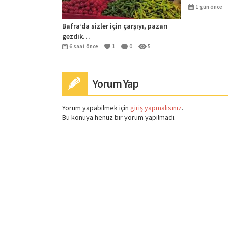
umduğum kar
1 gün önce
Bafra’da sizler için çarşıyı, pazarı
gezdik…
6 saat önce
1
0
5
Yorum Yap
Yorum yapabilmek için
giriş yapmalısınız
.
Bu konuya henüz bir yorum yapılmadı.