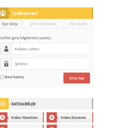
Üyeli̇k İşlemleri̇
Üye Girişi
Şifre Hatırlatma
Yeni Üyelik
Lütfen giriş bilgilerinizi yazınız.
Beni hatırla
KATEGORİLER
Video Yönetimi
Video Düzenle