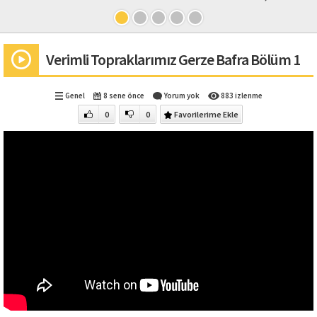
Verimli Topraklarımız Gerze Bafra Bölüm 1
Genel
8 sene önce
Yorum yok
883 izlenme
0
0
Favorilerime Ekle