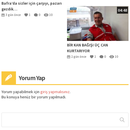
Bafra’da sizler için çarşıyı, pazarı
gezdik…
04:48
3 gün önce
1
0
10
BİR KAN BAĞIŞI ÜÇ CAN
KURTARIYOR
2 gün önce
1
0
10
Yorum Yap
Yorum yapabilmek için
giriş yapmalısınız
.
Bu konuya henüz bir yorum yapılmadı.