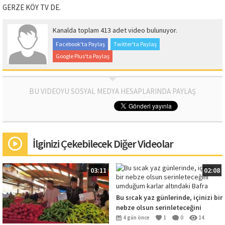
GERZE KÖY TV DE.
Kanalda toplam 413 adet video bulunuyor.
Facebook'ta Paylaş
Twitter'ta Paylaş
Google Plus'ta Paylaş
BU VİDEOYU SOSYAL MEDYA HESAPLARINDA PAYLAŞ
İlginizi Çekebilecek Diğer Videolar
03:11
02:08
Bu sıcak yaz günlerinde, içinizi bir
nebze olsun serinleteceğini
umduğum karlar altındaki Bafra
4 gün önce
1
0
14