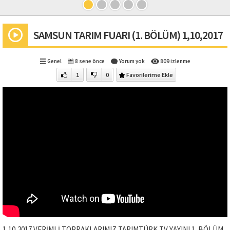
SAMSUN TARIM FUARI (1. BÖLÜM) 1,10,2017
Genel
8 sene önce
Yorum yok
809 izlenme
1
0
Favorilerime Ekle
1,10,2017 VERİMLİ TOPRAKLARIMIZ TARIMTÜRK TV YAYINI 1. BÖLÜM.