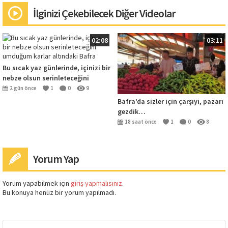
İlginizi Çekebilecek Diğer Videolar
02:08
03:11
Bu sıcak yaz günlerinde, içinizi bir
nebze olsun serinleteceğini
umduğum karlar altındaki Bafra
2 gün önce
1
0
9
Bafra’da sizler için çarşıyı, pazarı
gezdik…
18 saat önce
1
0
8
Yorum Yap
Yorum yapabilmek için
giriş yapmalısınız
.
Bu konuya henüz bir yorum yapılmadı.