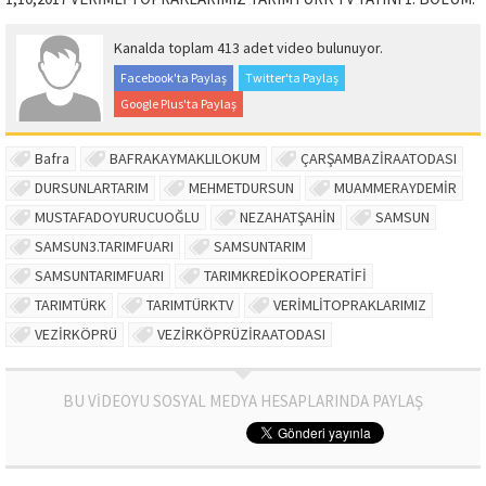
Kanalda toplam 413 adet video bulunuyor.
Facebook'ta Paylaş
Twitter'ta Paylaş
Google Plus'ta Paylaş
Bafra
BAFRAKAYMAKLILOKUM
ÇARŞAMBAZİRAATODASI
DURSUNLARTARIM
MEHMETDURSUN
MUAMMERAYDEMİR
MUSTAFADOYURUCUOĞLU
NEZAHATŞAHİN
SAMSUN
SAMSUN3.TARIMFUARI
SAMSUNTARIM
SAMSUNTARIMFUARI
TARIMKREDİKOOPERATİFİ
TARIMTÜRK
TARIMTÜRKTV
VERİMLİTOPRAKLARIMIZ
VEZİRKÖPRÜ
VEZİRKÖPRÜZİRAATODASI
BU VİDEOYU SOSYAL MEDYA HESAPLARINDA PAYLAŞ