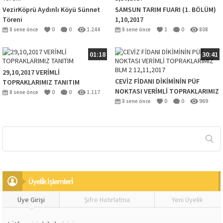
VezirKöprü Aydınlı Köyü Sünnet
SAMSUN TARIM FUARI (1. BÖLÜM)
Töreni
1,10,2017
8 sene önce
0
0
1.244
8 sene önce
1
0
808
01:18
30:41
29,10,2017 VERİMLİ
CEVİZ FİDANI DİKİMİNİN PÜF
TOPRAKLARIMIZ TANITIM
NOKTASI VERİMLİ TOPRAKLARIMIZ
8 sene önce
0
0
1.117
BLM 2 12,11,2017
8 sene önce
0
0
969
Üyeli̇k İşlemleri̇
Üye Girişi
Şifre Hatırlatma
Yeni Üyelik