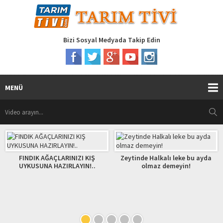
Bizi Sosyal Medyada Takip Edin
MENÜ
LARINIZI KIŞ
Zeytinde Halkalı leke bu ayda
ZIRLAYIN!..
olmaz demeyin!
Sanatkarlar İft
Buluştu