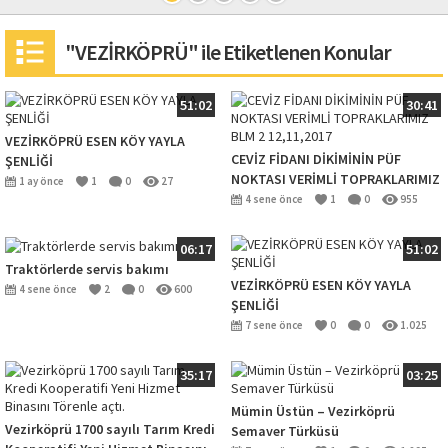
"VEZİRKÖPRÜ" ile Etiketlenen Konular
51:02
30:41
VEZİRKÖPRÜ ESEN KÖY YAYLA
CEVİZ FİDANI DİKİMİNİN PÜF
ŞENLİĞİ
NOKTASI VERİMLİ TOPRAKLARIMIZ
1 ay önce
1
0
27
BLM 2 12,11,2017
4 sene önce
1
0
955
06:17
51:02
Traktörlerde servis bakımı
VEZİRKÖPRÜ ESEN KÖY YAYLA
4 sene önce
2
0
600
ŞENLİĞİ
7 sene önce
0
0
1.025
35:17
03:25
Mümin Üstün – Vezirköprü
Vezirköprü 1700 sayılı Tarım Kredi
Semaver Türküsü