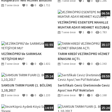
Kooperatifi Yeni Hizmet Binasını
7 sene önce
1
0
1.295
Törenle açtı.
7 sene önce
0
0
1.711
06:56
VEZİRKÖPRÜ ESENTEPE MAHALLE
MUHTAR ADAYI MEHMET KUZUBAŞ
7 sene önce
1
0
1.783
01:55
35:17
VEZİRKÖPRÜ’de SARIMSAK
TARIM KREDİ VEZİRKÖPRÜ HİZMET
YETİŞİYOR MU?
BİNASINI AÇTI.
7 sene önce
1
0
1.632
7 sene önce
0
0
1.343
25:24
09:59
SAMSUN TARIM FUARI (1. BÖLÜM)
Sertifikalı Ceviz Üretiminde Ceviz
1,10,2017
Aşısı\’nın Püf Noktaları
8 sene önce
0
0
1.233
8 sene önce
0
0
1.168
14:59
25:24