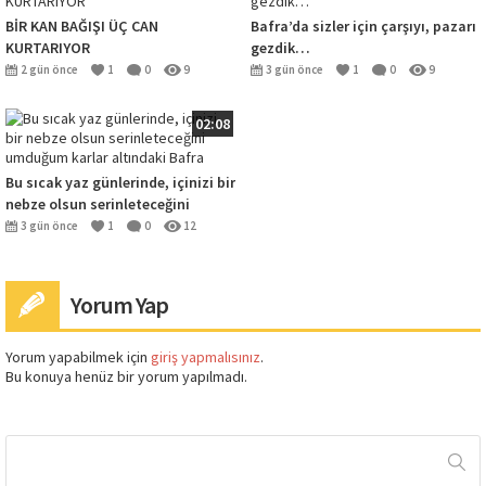
BİR KAN BAĞIŞI ÜÇ CAN
Bafra’da sizler için çarşıyı, pazarı
KURTARIYOR
gezdik…
2 gün önce
1
0
9
3 gün önce
1
0
9
02:08
Bu sıcak yaz günlerinde, içinizi bir
nebze olsun serinleteceğini
umduğum karlar altındaki Bafra
3 gün önce
1
0
12
Yorum Yap
Yorum yapabilmek için
giriş yapmalısınız
.
Bu konuya henüz bir yorum yapılmadı.