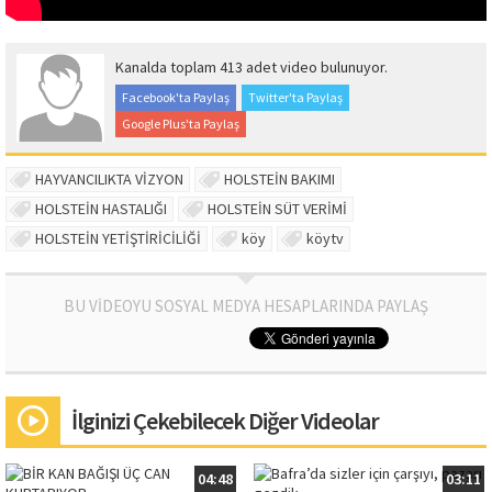
Kanalda toplam 413 adet video bulunuyor.
Facebook'ta Paylaş
Twitter'ta Paylaş
Google Plus'ta Paylaş
HAYVANCILIKTA VİZYON
HOLSTEİN BAKIMI
HOLSTEİN HASTALIĞI
HOLSTEİN SÜT VERİMİ
HOLSTEİN YETİŞTİRİCİLİĞİ
köy
köytv
BU VİDEOYU SOSYAL MEDYA HESAPLARINDA PAYLAŞ
İlginizi Çekebilecek Diğer Videolar
04:48
03:11