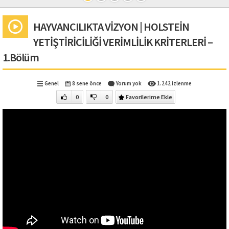
HAYVANCILIKTA VİZYON | HOLSTEİN
YETİŞTİRİCİLİĞİ VERİMLİLİK KRİTERLERİ –
1.Bölüm
Genel
8 sene önce
Yorum yok
1.242 izlenme
0
0
Favorilerime Ekle