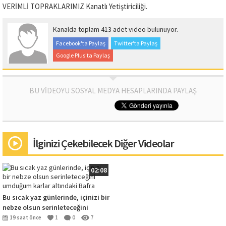
VERİMLİ TOPRAKLARIMIZ Kanatlı Yetiştiriciliği.
Kanalda toplam 413 adet video bulunuyor.
Facebook'ta Paylaş
Twitter'ta Paylaş
Google Plus'ta Paylaş
BU VİDEOYU SOSYAL MEDYA HESAPLARINDA PAYLAŞ
İlginizi Çekebilecek Diğer Videolar
02:08
Bu sıcak yaz günlerinde, içinizi bir
nebze olsun serinleteceğini
umduğum karlar altındaki Bafra
19 saat önce
1
0
7