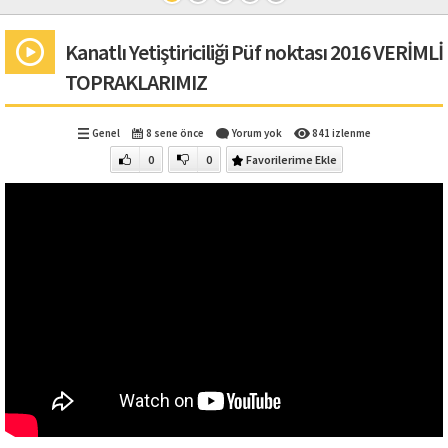
Kanatlı Yetiştiriciliği Püf noktası 2016 VERİMLİ
TOPRAKLARIMIZ
Genel
8 sene önce
Yorum yok
841 izlenme
0
0
Favorilerime Ekle