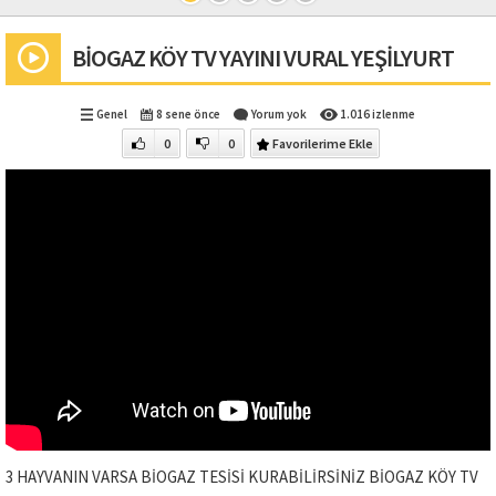
BİOGAZ KÖY TV YAYINI VURAL YEŞİLYURT
Genel
8 sene önce
Yorum yok
1.016 izlenme
0
0
Favorilerime Ekle
3 HAYVANIN VARSA BİOGAZ TESİSİ KURABİLİRSİNİZ BİOGAZ KÖY TV