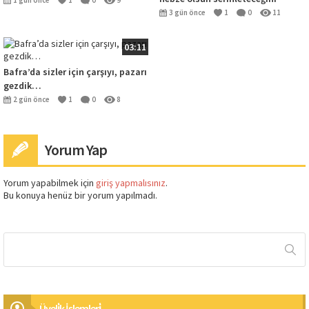
1 gün önce
1
0
9
umduğum karlar altındaki Bafra
3 gün önce
1
0
11
03:11
Bafra’da sizler için çarşıyı, pazarı
gezdik…
2 gün önce
1
0
8
Yorum Yap
Yorum yapabilmek için
giriş yapmalısınız
.
Bu konuya henüz bir yorum yapılmadı.
Üyeli̇k İşlemleri̇