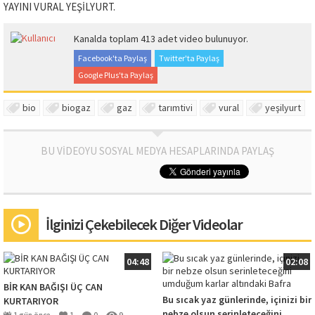
YAYINI VURAL YEŞİLYURT.
Kanalda toplam 413 adet video bulunuyor.
Facebook'ta Paylaş
Twitter'ta Paylaş
Google Plus'ta Paylaş
bio
biogaz
gaz
tarımtivi
vural
yeşilyurt
BU VİDEOYU SOSYAL MEDYA HESAPLARINDA PAYLAŞ
İlginizi Çekebilecek Diğer Videolar
04:48
02:08
BİR KAN BAĞIŞI ÜÇ CAN
Bu sıcak yaz günlerinde, içinizi bir
KURTARIYOR
nebze olsun serinleteceğini