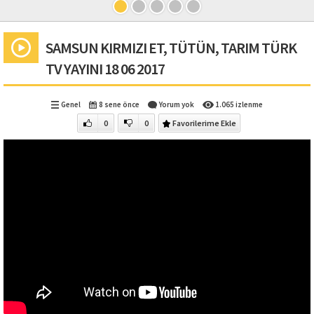
SAMSUN KIRMIZI ET, TÜTÜN, TARIM TÜRK
TV YAYINI 18 06 2017
Genel
8 sene önce
Yorum yok
1.065 izlenme
0
0
Favorilerime Ekle