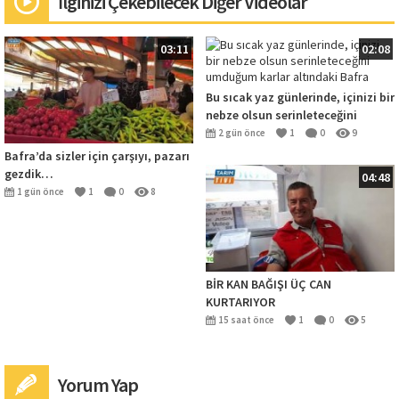
İlginizi Çekebilecek Diğer Videolar
03:11
02:08
Bu sıcak yaz günlerinde, içinizi bir
nebze olsun serinleteceğini
umduğum karlar altındaki Bafra
2 gün önce
1
0
9
Bafra’da sizler için çarşıyı, pazarı
gezdik…
04:48
1 gün önce
1
0
8
BİR KAN BAĞIŞI ÜÇ CAN
KURTARIYOR
15 saat önce
1
0
5
Yorum Yap