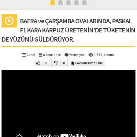
BAFRA ve ÇARŞAMBA OVALARINDA, PASKAL
F1 KARA KARPUZ ÜRETENİN’DE TÜKETENİN
DE YÜZÜNÜ GÜLDÜRÜYOR.
Genel
8 sene önce
Yorum yok
1.389 izlenme
0
0
Favorilerime Ekle