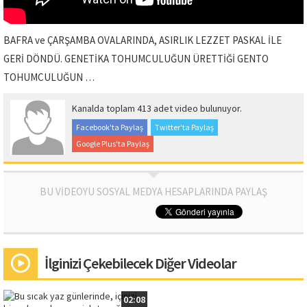
BAFRA ve ÇARŞAMBA OVALARINDA, ASIRLIK LEZZET PASKAL İLE
GERİ DÖNDÜ. GENETİKA TOHUMCULUĞUN ÜRETTİĞİ GENTO
TOHUMCULUĞUN …
Kanalda toplam 413 adet video bulunuyor.
Facebook'ta Paylaş
Twitter'ta Paylaş
Google Plus'ta Paylaş
BU VİDEOYU SOSYAL MEDYA HESAPLARINDA PAYLAŞ
İlginizi Çekebilecek Diğer Videolar
02:08