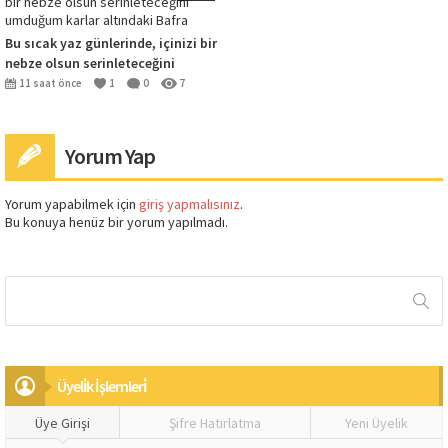
Bu sıcak yaz günlerinde, içinizi bir
nebze olsun serinleteceğini
umduğum karlar altındaki Bafra
11 saat önce
1
0
7
Yorum Yap
Yorum yapabilmek için
giriş yapmalısınız
.
Bu konuya henüz bir yorum yapılmadı.
Üyeli̇k İşlemleri̇
Üye Girişi
Şifre Hatırlatma
Yeni Üyelik