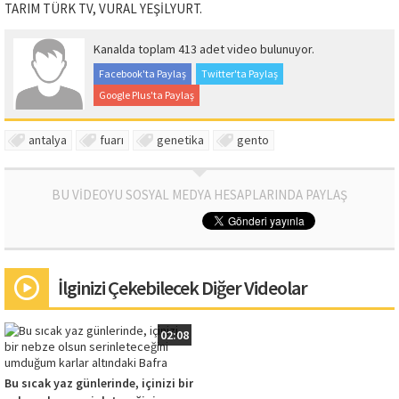
TARIM TÜRK TV, VURAL YEŞİLYURT.
Kanalda toplam 413 adet video bulunuyor.
Facebook'ta Paylaş
Twitter'ta Paylaş
Google Plus'ta Paylaş
antalya
fuarı
genetika
gento
BU VİDEOYU SOSYAL MEDYA HESAPLARINDA PAYLAŞ
İlginizi Çekebilecek Diğer Videolar
02:08
Bu sıcak yaz günlerinde, içinizi bir