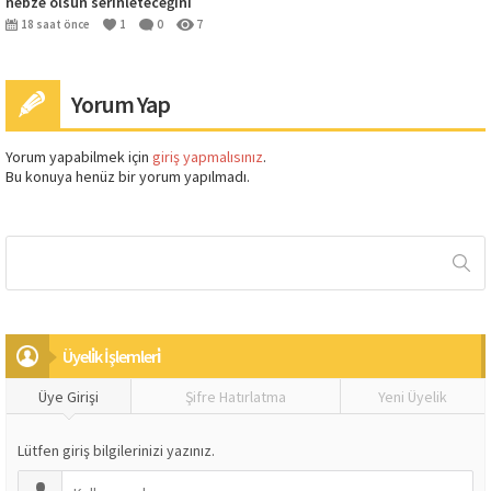
nebze olsun serinleteceğini
umduğum karlar altındaki Bafra
18 saat önce
1
0
7
Yorum Yap
Yorum yapabilmek için
giriş yapmalısınız
.
Bu konuya henüz bir yorum yapılmadı.
Üyeli̇k İşlemleri̇
Üye Girişi
Şifre Hatırlatma
Yeni Üyelik
Lütfen giriş bilgilerinizi yazınız.