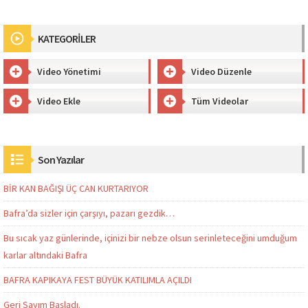
KATEGORİLER
Video Yönetimi
Video Düzenle
Video Ekle
Tüm Videolar
Son Yazılar
BİR KAN BAĞIŞI ÜÇ CAN KURTARIYOR
Bafra’da sizler için çarşıyı, pazarı gezdik…
Bu sıcak yaz günlerinde, içinizi bir nebze olsun serinleteceğini umduğum
karlar altındaki Bafra
BAFRA KAPIKAYA FEST BÜYÜK KATILIMLA AÇILDI
Geri Sayım Başladı.