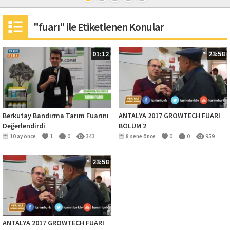
"fuarı" ile Etiketlenen Konular
01:12
23:58
Berkutay Bandırma Tarım Fuarını
ANTALYA 2017 GROWTECH FUARI
Değerlendirdi
BÖLÜM 2
10 ay önce
1
0
343
8 sene önce
0
0
959
23:58
ANTALYA 2017 GROWTECH FUARI