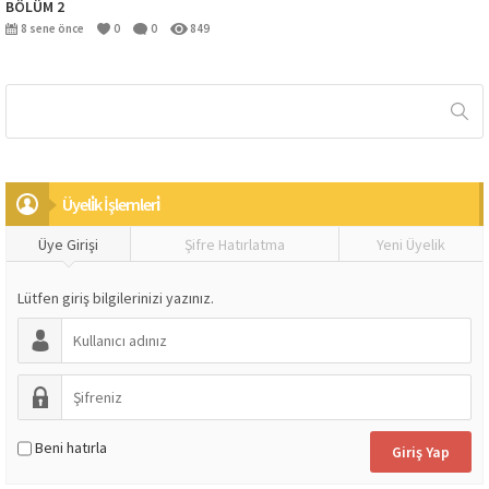
BÖLÜM 2
8 sene önce
0
0
849
Üyeli̇k İşlemleri̇
Üye Girişi
Şifre Hatırlatma
Yeni Üyelik
Lütfen giriş bilgilerinizi yazınız.
Beni hatırla