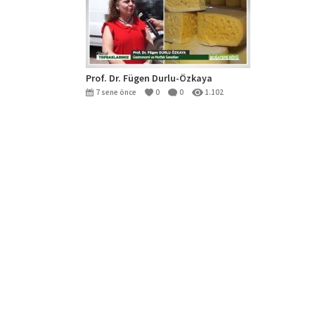
Prof. Dr. Fügen Durlu-Özkaya
7 sene önce
0
0
1.102