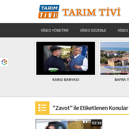
VIDEO YÖNETIMI
VIDEO DÜZENLE
VIDEO
I BAMYASI
BAFRA TİVİ VİLLA
ALACA 
"Zavot" ile Etiketlenen Konular
03:39