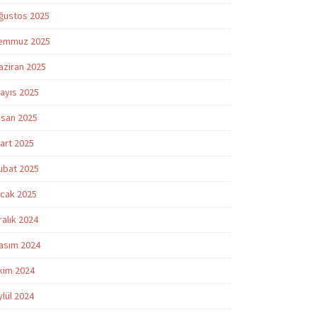
ğustos 2025
emmuz 2025
aziran 2025
ayıs 2025
isan 2025
art 2025
ubat 2025
cak 2025
ralık 2024
asım 2024
kim 2024
ylül 2024