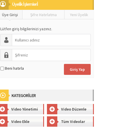
Üyeli̇k İşlemleri̇
Üye Girişi
Şifre Hatırlatma
Yeni Üyelik
Lütfen giriş bilgilerinizi yazınız.
Beni hatırla
KATEGORİLER
Video Yönetimi
Video Düzenle
Video Ekle
Tüm Videolar