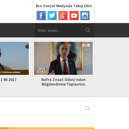
Bizi Sosyal Medyada Takip Edin
at Odası’ndan
Verimli Topraklarımız BARAJ
BUĞDAY ÜRETİC
rme Toplantısı
Bölüm 1