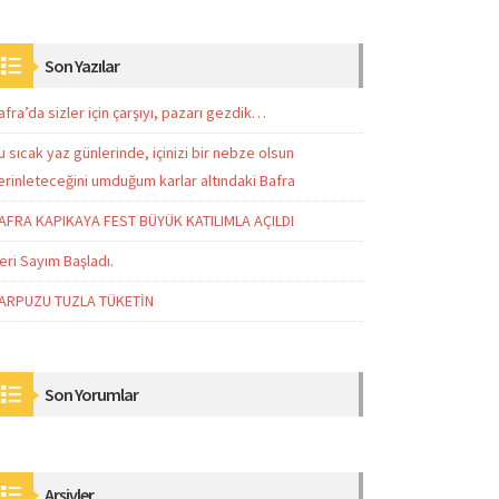
Son Yazılar
afra’da sizler için çarşıyı, pazarı gezdik…
u sıcak yaz günlerinde, içinizi bir nebze olsun
erinleteceğini umduğum karlar altındaki Bafra
AFRA KAPIKAYA FEST BÜYÜK KATILIMLA AÇILDI
eri Sayım Başladı.
ARPUZU TUZLA TÜKETİN
Son Yorumlar
Arşivler