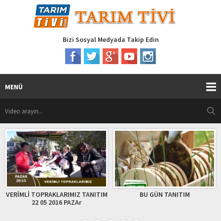
Bizi Sosyal Medyada Takip Edin
MENÜ
LARIMIZ TANITIM
BU GÜN TANITIM
KÖY YUMURTASI İl
16 PAZAr
35812 