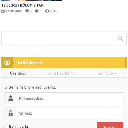
13 08 2017 BÖLÜM 2 TAM
8 sene önce
0
0
1.159
Üyeli̇k İşlemleri̇
Üye Girişi
Şifre Hatırlatma
Yeni Üyelik
Lütfen giriş bilgilerinizi yazınız.
Beni hatırla