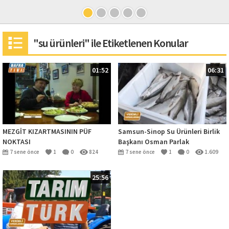
"su ürünleri" ile Etiketlenen Konular
01:52
06:31
MEZGİT KIZARTMASININ PÜF
Samsun-Sinop Su Ürünleri Birlik
NOKTASI
Başkanı Osman Parlak
7 sene önce
1
0
824
7 sene önce
1
0
1.609
25:56