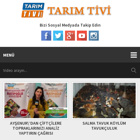
Bizi Sosyal Medyada Takip Edin
MENÜ
İFTÇİLERE
SALMA TAVUK KÖYLÜM
ÜZÜM ÜRETİCİSİ
I ANALİZ
TAVUKÇULUK
MAMALAR’DA BİZE
AĞRISI