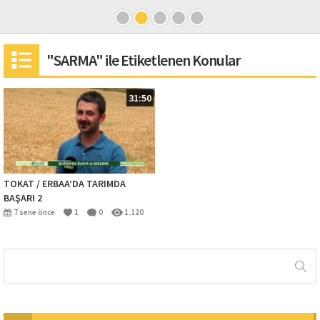
"SARMA" ile Etiketlenen Konular
31:50
TOKAT / ERBAA’DA TARIMDA
BAŞARI 2
7 sene önce
1
0
1.120