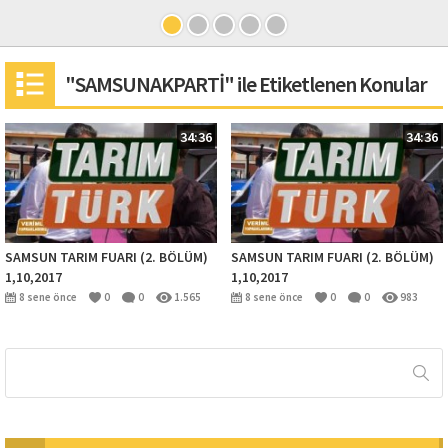
"SAMSUNAKPARTİ" ile Etiketlenen Konular
34:36
34:36
SAMSUN TARIM FUARI (2. BÖLÜM)
SAMSUN TARIM FUARI (2. BÖLÜM)
1,10,2017
1,10,2017
8 sene önce
0
0
1.565
8 sene önce
0
0
983