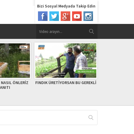
Bizi Sosyal Medyada Takip Edin
ORSAN BU GEREKLİ
Yakakent Ticari Defne
Bafra Uluslarara
Yetiştiriciliği
Festivali 1. 