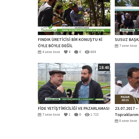
FINDIK ÜRETİCİSİ BİR KONUŞTU Kİ
SUSUZ BAŞKA
ÖYLE BÖYLE DEĞİL
7 sene önce
4 sene önce
4
0
604
18:40
FİDE YETİŞTİRİCİLİĞİ VE PAZARLAMASI
23.07.2017 –
Topraklarım
7 sene önce
1
0
1.723
8 sene önce