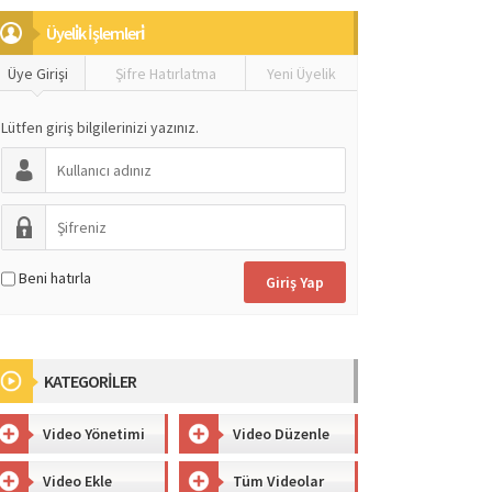
Üyeli̇k İşlemleri̇
Üye Girişi
Şifre Hatırlatma
Yeni Üyelik
Lütfen giriş bilgilerinizi yazınız.
Beni hatırla
KATEGORİLER
Video Yönetimi
Video Düzenle
Video Ekle
Tüm Videolar