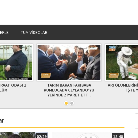
 EKLE
TÜM VIDEOLAR
KAN FAKIBABA
ARI ÖLÜMLERİNİ NASIL ÖNLERİZ
FINDIK ÜRETİY
 CEYLANDO’YU
İŞTE YANITI
İYARET ETTİ.
ar
02:29
18:40