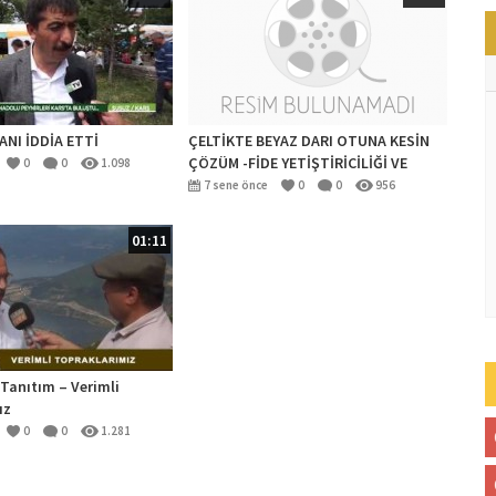
NI İDDİA ETTİ
ÇELTİKTE BEYAZ DARI OTUNA KESİN
ÇÖZÜM -FİDE YETİŞTİRİCİLİĞİ VE
0
0
1.098
PAZARLAMASI
7 sene önce
0
0
956
01:11
 Tanıtım – Verimli
ız
0
0
1.281