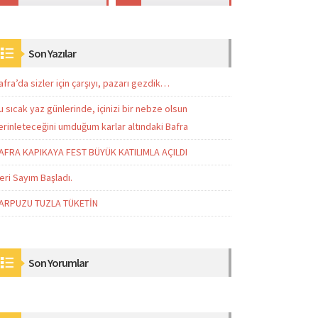
Son Yazılar
afra’da sizler için çarşıyı, pazarı gezdik…
u sıcak yaz günlerinde, içinizi bir nebze olsun
erinleteceğini umduğum karlar altındaki Bafra
AFRA KAPIKAYA FEST BÜYÜK KATILIMLA AÇILDI
eri Sayım Başladı.
ARPUZU TUZLA TÜKETİN
Son Yorumlar