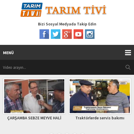
Bizi Sosyal Medyada Takip Edin
MENÜ
VE HALİ
Traktörlerde servis bakımı
Dijital dünyaya davet e