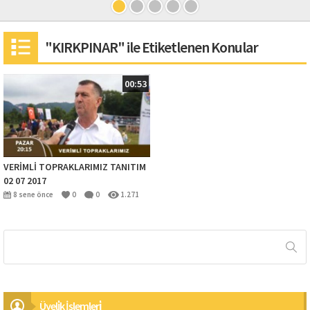
"KIRKPINAR" ile Etiketlenen Konular
00:53
VERİMLİ TOPRAKLARIMIZ TANITIM
02 07 2017
8 sene önce
0
0
1.271
Üyeli̇k İşlemleri̇