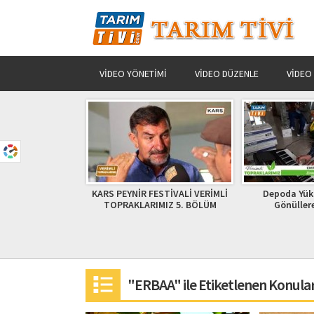
VIDEO YÖNETIMI
VIDEO DÜZENLE
VIDEO
 FESTİVALİ VERİMLİ
Depoda Yükselen Ezgiler
KARG
RIMIZ 5. BÖLÜM
Gönüllere Dokundu
"ERBAA" ile Etiketlenen Konula