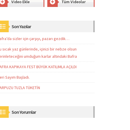
Video Ekle
Tüm Videolar
Son Yazılar
afra’da sizler için çarşıyı, pazarı gezdik…
u sıcak yaz günlerinde, içinizi bir nebze olsun
erinleteceğini umduğum karlar altındaki Bafra
AFRA KAPIKAYA FEST BÜYÜK KATILIMLA AÇILDI
eri Sayım Başladı.
ARPUZU TUZLA TÜKETİN
Son Yorumlar