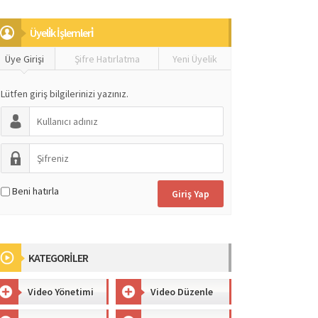
Üyeli̇k İşlemleri̇
Üye Girişi
Şifre Hatırlatma
Yeni Üyelik
Lütfen giriş bilgilerinizi yazınız.
Beni hatırla
KATEGORİLER
Video Yönetimi
Video Düzenle