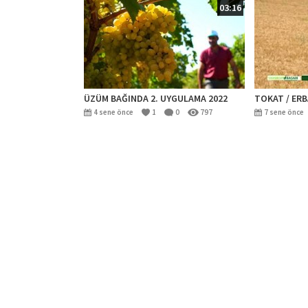
03:16
ÜZÜM BAĞINDA 2. UYGULAMA 2022
TOKAT / ERB
4 sene önce
1
0
797
7 sene önce