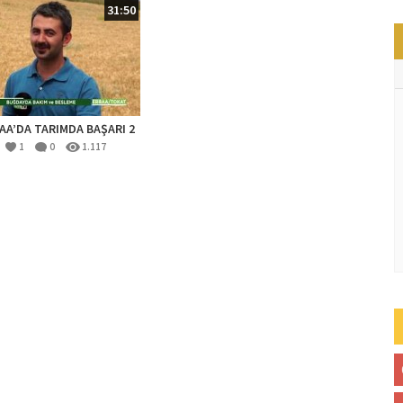
31:50
AA’DA TARIMDA BAŞARI 2
1
0
1.117