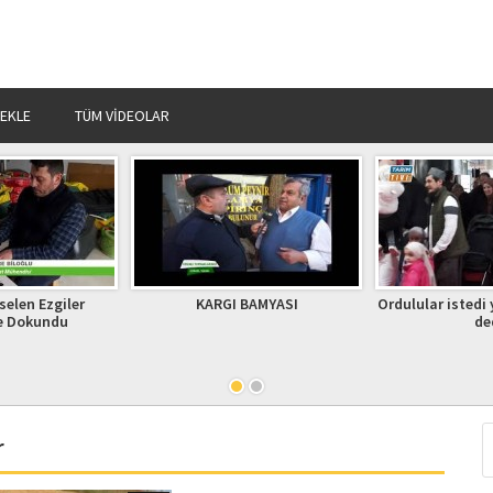
 EKLE
TÜM VIDEOLAR
I BAMYASI
Ordulular istedi yetkililer tamam
HAYVANCILIĞA 
dedi.
TÜRKİYE’DE 
KURBAND
GEREKENL
r