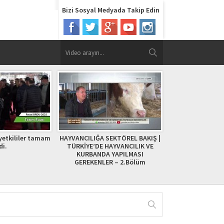
Bizi Sosyal Medyada Takip Edin
SEKTÖREL BAKIŞ |
TİFLİS TARIM FUARI AGROİDA 2023
HÜSEYİN YAVU
HAYVANCILIK VE
A YAPILMASI
ER – 2.Bölüm