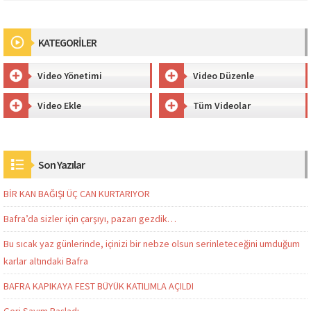
KATEGORİLER
Video Yönetimi
Video Düzenle
Video Ekle
Tüm Videolar
Son Yazılar
BİR KAN BAĞIŞI ÜÇ CAN KURTARIYOR
Bafra’da sizler için çarşıyı, pazarı gezdik…
Bu sıcak yaz günlerinde, içinizi bir nebze olsun serinleteceğini umduğum
karlar altındaki Bafra
BAFRA KAPIKAYA FEST BÜYÜK KATILIMLA AÇILDI
Geri Sayım Başladı.