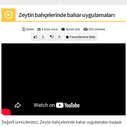
Zeytin bahçelerinde bahar uygulamaları
Genel
4 sene önce
Yorum yok
533 izlenme
2
0
Favorilerime Ekle
Değerli üreticilerimiz; Zeytin bahçelerinde bahar uygulamaları başladı.