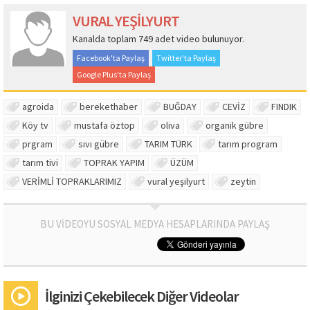
VURAL YEŞİLYURT
Kanalda toplam 749 adet video bulunuyor.
Facebook'ta Paylaş
Twitter'ta Paylaş
Google Plus'ta Paylaş
agroida
berekethaber
BUĞDAY
CEVİZ
FINDIK
Köy tv
mustafa öztop
oliva
organik gübre
prgram
sıvı gübre
TARIM TÜRK
tarım program
tarım tivi
TOPRAK YAPIM
ÜZÜM
VERİMLİ TOPRAKLARIMIZ
vural yeşilyurt
zeytin
BU VİDEOYU SOSYAL MEDYA HESAPLARINDA PAYLAŞ
İlginizi Çekebilecek Diğer Videolar