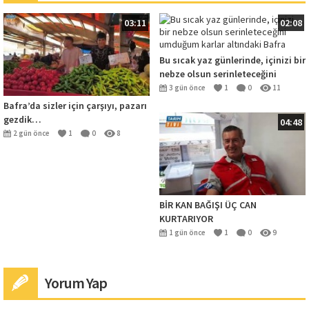
03:11
02:08
Bu sıcak yaz günlerinde, içinizi bir
nebze olsun serinleteceğini
umduğum karlar altındaki Bafra
3 gün önce
1
0
11
Bafra’da sizler için çarşıyı, pazarı
gezdik…
04:48
2 gün önce
1
0
8
BİR KAN BAĞIŞI ÜÇ CAN
KURTARIYOR
1 gün önce
1
0
9
Yorum Yap