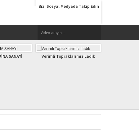
Bizi Sosyal Medyada Takip Edin
opraklarımız Ladik
ANTALYA TARIM FUARI
Verimli Topra