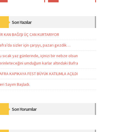
Son Yazılar
İR KAN BAĞIŞI ÜÇ CAN KURTARIYOR
afra’da sizler için çarşıyı, pazarı gezdik…
u sıcak yaz günlerinde, içinizi bir nebze olsun
erinleteceğini umduğum karlar altındaki Bafra
AFRA KAPIKAYA FEST BÜYÜK KATILIMLA AÇILDI
eri Sayım Başladı.
Son Yorumlar