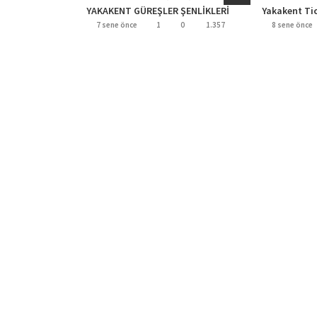
YAKAKENT GÜREŞLER ŞENLİKLERİ
Yakakent Tica
7 sene önce
1
0
1.357
8 sene önce