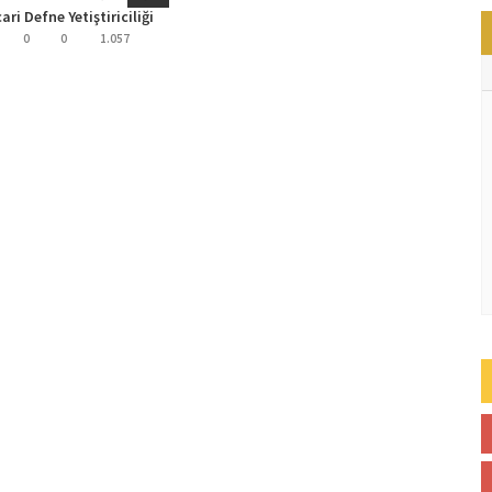
ri Defne Yetiştiriciliği
0
0
1.057