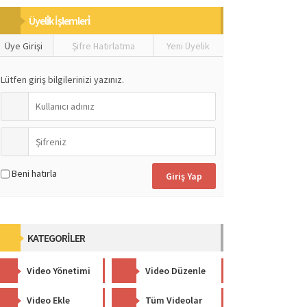
Üyeli̇k İşlemleri̇
Üye Girişi
Şifre Hatırlatma
Yeni Üyelik
Lütfen giriş bilgilerinizi yazınız.
Beni hatırla
KATEGORİLER
Video Yönetimi
Video Düzenle
Video Ekle
Tüm Videolar