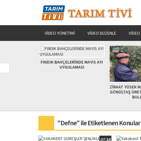
VIDEO YÖNETIMI
VIDEO DÜZENLE
VIDEO
HÇELERİNDE MAYIS AYI
HAYVAN BE
YGULAMASI
BİLİNEN YAN
ZİRAAT YÜSEK MÜHENDİSİ NACİYE
GÖNÜLTAŞ ÜRETİCİLERE UYARIDA
BULUNDU
"Defne" ile Etiketlenen Konular
07:34