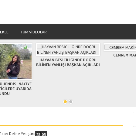
 EKLE
TÜM VIDEOLAR
CEMREM MAKİNA SANAYİ
Verimli T
SİCİLİĞİNDE DOĞRU
LIŞI BAŞKAN AÇIKLADI
25:05