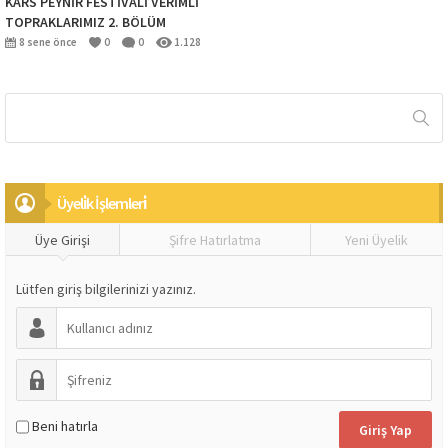
KARS PEYNİR FESTİVALİ VERİMLİ
TOPRAKLARIMIZ 2. BÖLÜM
8 sene önce
0
0
1.128
Üyeli̇k İşlemleri̇
Üye Girişi
Şifre Hatırlatma
Yeni Üyelik
Lütfen giriş bilgilerinizi yazınız.
Beni hatırla