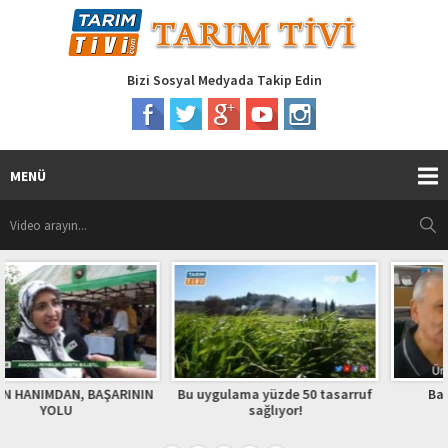
Bizi Sosyal Medyada Takip Edin
MENÜ
IN
Bu uygulama yüzde 50 tasarruf
Bafralı Gazeteci Ünal
sağlıyor!
HATİPOĞLU