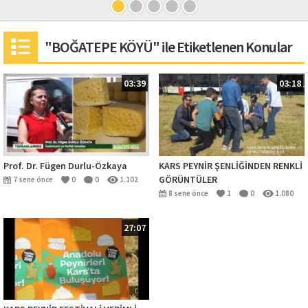
"BOĞATEPE KÖYÜ" ile Etiketlenen Konular
03:39
03:18
Prof. Dr. Fügen Durlu-Özkaya
KARS PEYNİR ŞENLİĞİNDEN RENKLİ
GÖRÜNTÜLER
7 sene önce
0
0
1.102
8 sene önce
1
0
1.080
27:07