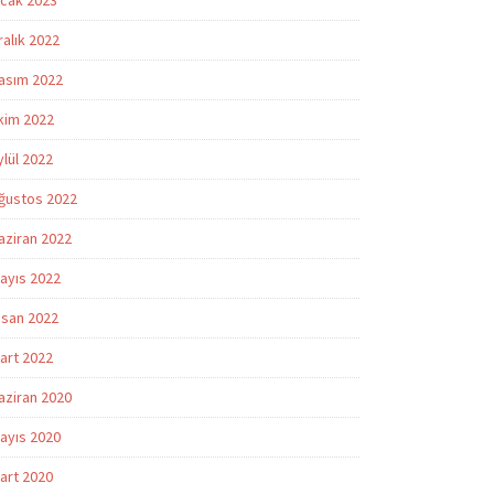
cak 2023
ralık 2022
asım 2022
kim 2022
ylül 2022
ğustos 2022
aziran 2022
ayıs 2022
isan 2022
art 2022
aziran 2020
ayıs 2020
art 2020