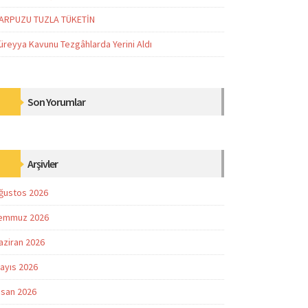
ARPUZU TUZLA TÜKETİN
üreyya Kavunu Tezgâhlarda Yerini Aldı
Son Yorumlar
Arşivler
ğustos 2026
emmuz 2026
aziran 2026
ayıs 2026
isan 2026