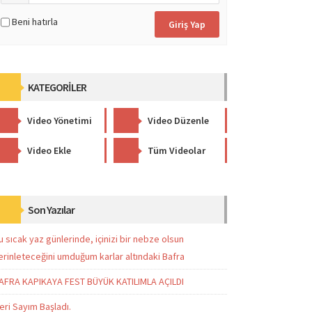
Beni hatırla
KATEGORİLER
Video Yönetimi
Video Düzenle
Video Ekle
Tüm Videolar
Son Yazılar
u sıcak yaz günlerinde, içinizi bir nebze olsun
erinleteceğini umduğum karlar altındaki Bafra
AFRA KAPIKAYA FEST BÜYÜK KATILIMLA AÇILDI
eri Sayım Başladı.