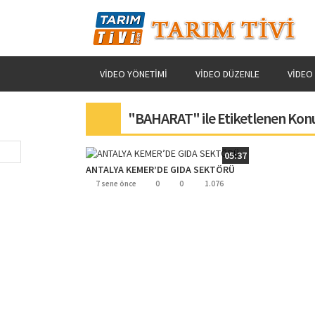
VIDEO YÖNETIMI
VIDEO DÜZENLE
VIDEO
"BAHARAT" ile Etiketlenen Kon
05:37
ANTALYA KEMER’DE GIDA SEKTÖRÜ
7 sene önce
0
0
1.076