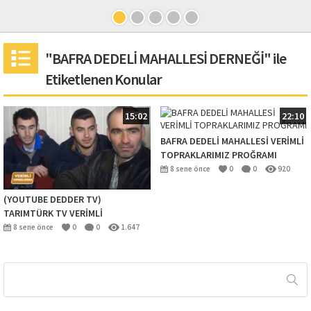
"BAFRA DEDELİ MAHALLESİ DERNEĞİ" ile
Etiketlenen Konular
15:02
22:10
BAFRA DEDELİ MAHALLESİ VERİMLİ
TOPRAKLARIMIZ PROĞRAMI
8 sene önce
0
0
920
(YOUTUBE DEDDER TV)
TARIMTÜRK TV VERİMLİ
TOPRAKLARIMIZ
8 sene önce
0
0
1.647