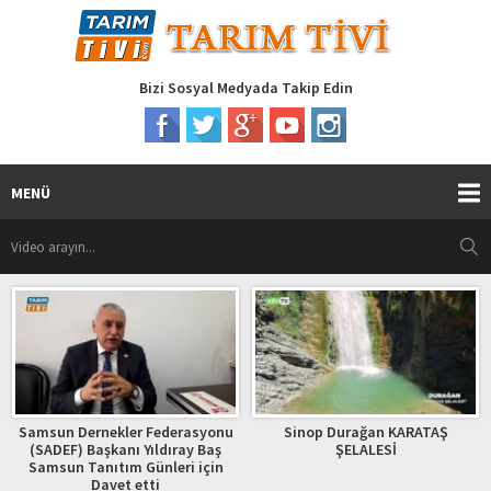
Bizi Sosyal Medyada Takip Edin
MENÜ
er Federasyonu
Sinop Durağan KARATAŞ
Sedat Yeşilba
ı Yıldıray Baş
ŞELALESİ
m Günleri için
 etti