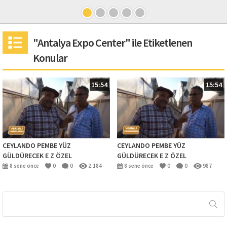
"Antalya Expo Center" ile Etiketlenen
Konular
15:54
15:54
CEYLANDO PEMBE YÜZ
CEYLANDO PEMBE YÜZ
GÜLDÜRECEK E Z ÖZEL
GÜLDÜRECEK E Z ÖZEL
8 sene önce
0
0
2.184
8 sene önce
0
0
987