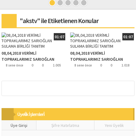
"akstv" ile Etiketlenen Konular
01:07
01:07
08,04,2018 VERİMLİ
08,04,2018 VERİMLİ
TOPRAKLARIMIZ SARIOĞLAN
TOPRAKLARIMIZ SARIOĞLAN
SULAMA BİRLİĞİ TANITIM
SULAMA BİRLİĞİ TANITIM
8 sene önce
0
0
1.005
8 sene önce
0
0
1.018
Üyeli̇k İşlemleri̇
Üye Girişi
Şifre Hatırlatma
Yeni Üyelik