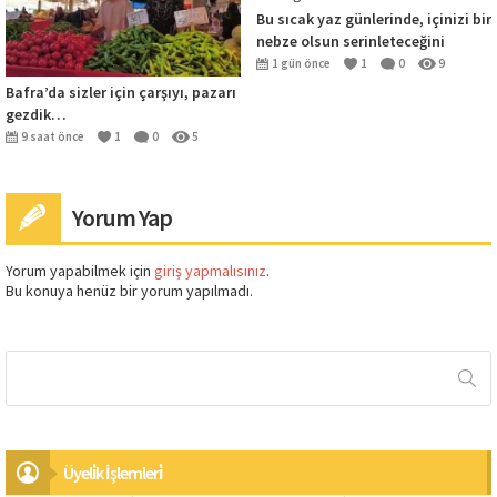
Bu sıcak yaz günlerinde, içinizi bir
nebze olsun serinleteceğini
umduğum karlar altındaki Bafra
1 gün önce
1
0
9
Bafra’da sizler için çarşıyı, pazarı
gezdik…
9 saat önce
1
0
5
Yorum Yap
Yorum yapabilmek için
giriş yapmalısınız
.
Bu konuya henüz bir yorum yapılmadı.
Üyeli̇k İşlemleri̇