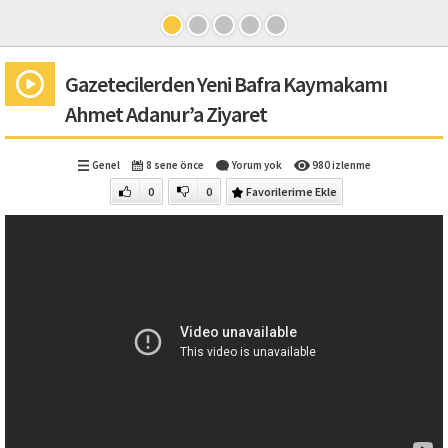
Gazetecilerden Yeni Bafra Kaymakamı
Ahmet Adanur’a Ziyaret
Genel
8 sene önce
Yorum yok
980 izlenme
0
0
Favorilerime Ekle