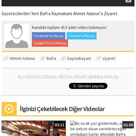
Gazetecilerden Yeni Bafra Kaymakamı Ahmet Adanur’a Ziyaret.
Kanalda toplam 413 adet video bulunuyor.
Facebook'ta Paylaş
Twitter'ta Paylaş
Google Plus'ta Paylaş
Ahmet Adanur
Bafra
kaymakayam
ziyaret
BU VİDEOYU SOSYAL MEDYA HESAPLARINDA PAYLAŞ
İlginizi Çekebilecek Diğer Videolar
03:11
02:08